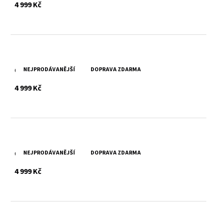
s DPH
4 999 Kč
NEJPRODÁVANĚJŠÍ
DOPRAVA ZDARMA
Černá kožená bunda MWAnxriana DB
s DPH
4 999 Kč
NEJPRODÁVANĚJŠÍ
DOPRAVA ZDARMA
Černá dámská letní kožená bunda MWTSURI DB
s DPH
4 999 Kč