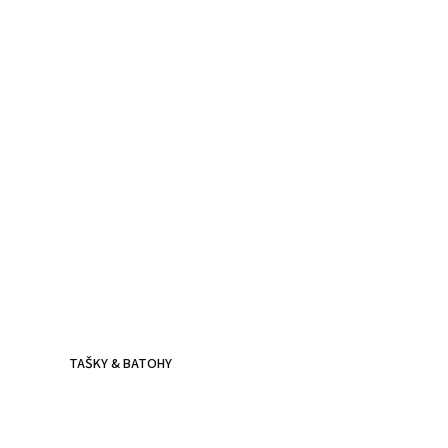
Kožené batohy.
Víc než jen doplněk
Batoh z poctivé kůže, prošitý dvojitým stehem - zvládne
všechna tvá dobrodružství.
TAŠKY & BATOHY