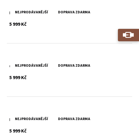
NEJPRODÁVANĚJŠÍ
DOPRAVA ZDARMA
Dámská růžová kožená bunda MWEliz
s DPH
5 999 Kč
NEJPRODÁVANĚJŠÍ
DOPRAVA ZDARMA
Červený dámský kožený křivák Fayola
s DPH
5 999 Kč
NEJPRODÁVANĚJŠÍ
DOPRAVA ZDARMA
Hnědý dámský kožený křivák Fayola
s DPH
5 999 Kč