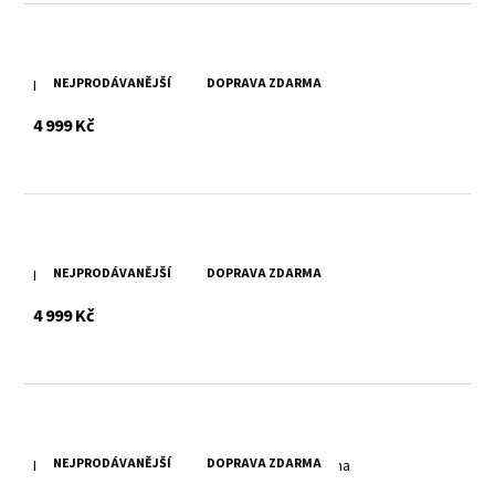
NEJPRODÁVANĚJŠÍ
DOPRAVA ZDARMA
Kožená dámská černá bunda MWXanna
s DPH
4 999 Kč
NEJPRODÁVANĚJŠÍ
DOPRAVA ZDARMA
Kožená dámská bunda MWXanna
s DPH
4 999 Kč
NEJPRODÁVANĚJŠÍ
DOPRAVA ZDARMA
Elegantní dámská černá kožená bunda MWXuena