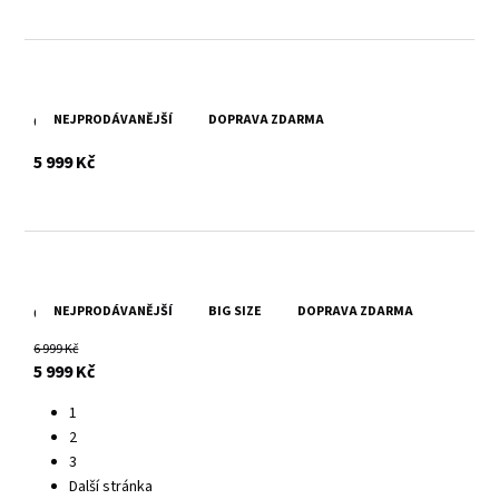
NEJPRODÁVANĚJŠÍ
DOPRAVA ZDARMA
Černý dámský kožený křivák Fayola
s DPH
5 999 Kč
NEJPRODÁVANĚJŠÍ
BIG SIZE
DOPRAVA ZDARMA
Černá dámská kožená bunda GWJytte
6 999 Kč
s DPH
5 999 Kč
1
2
3
Další stránka