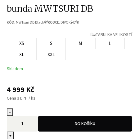
bunda MWTSURI DB
KÓD:
MWTsuri DB Black
VÝROBCE:
DIVOKÝ-BÝK
TABULKA VELIKOSTÍ
XS
S
M
L
XL
XXL
Skladem
4 999
Kč
Cena s DPH / ks
-
DO KOŠÍKU
+