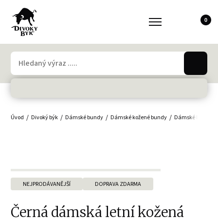
0
Úvod
Divoký býk
Dámské bundy
Dámské kožené bundy
Dámské letní bu
NEJPRODÁVANĚJŠÍ
DOPRAVA ZDARMA
Černá dámská letní kožená