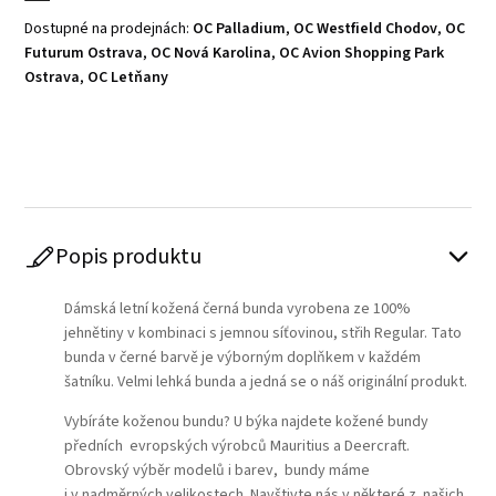
Dostupné na prodejnách:
OC Palladium
,
OC Westfield Chodov
,
OC
Futurum Ostrava
,
OC Nová Karolina
,
OC Avion Shopping Park
Ostrava
,
OC Letňany
Play
Popis produktu
Dámská letní kožená černá bunda vyrobena ze 100%
jehnětiny v kombinaci s jemnou síťovinou, střih Regular. Tato
bunda v černé barvě je výborným doplňkem v každém
šatníku. Velmi lehká bunda a jedná se o náš originální produkt.
Vybíráte koženou bundu? U býka najdete kožené bundy
předních evropských výrobců Mauritius a Deercraft.
Obrovský výběr modelů i barev, bundy máme
i v nadměrných velikostech. Navštivte nás v některé z našich