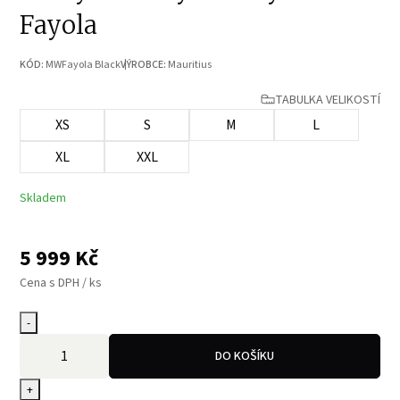
Fayola
KÓD:
MWFayola Black
VÝROBCE:
Mauritius
TABULKA VELIKOSTÍ
XS
S
M
L
XL
XXL
Skladem
5 999
Kč
Cena s DPH / ks
-
DO KOŠÍKU
+