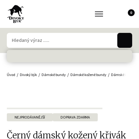
0
Úvod
Divoký býk
Dámské bundy
Dámské kožené bundy
Dámské křiváky
NEJPRODÁVANĚJŠÍ
DOPRAVA ZDARMA
Černý dámský kožený křivák