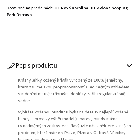
Dostupné na prodejnách:
OC Nová Karolina
,
OC Avion Shopping
Park Ostrava
Play
Popis produktu
Krásný lehký kožený křivák vyrobený ze 100% jehnětiny,
který zaujme svou propracovaností a jedinečným vzhledem
s módními matně stříbrnými doplňky. Střih Regular krásně
sedne.
Vybíráte koženou bundu? U býka najdete ty nejlepší kožené
bundy. Obrovský výběr modelů i barev, bundy máme
i v nadměrných velikostech. Navštivte nás v některé z našich
prodejen, které máme v Praze, Plzni a v Ostravě. Všechny
kožené bundy máme skladem!