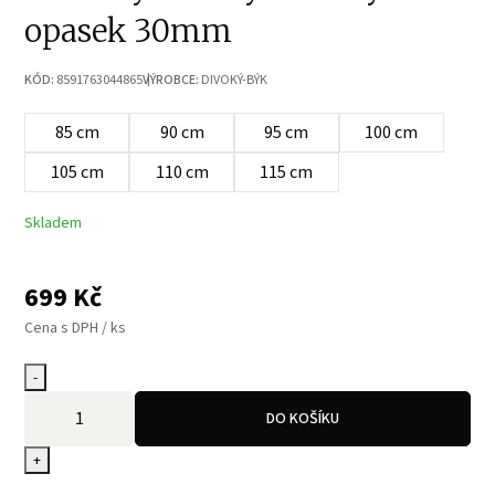
opasek 30mm
KÓD:
8591763044865
VÝROBCE:
DIVOKÝ-BÝK
85 cm
90 cm
95 cm
100 cm
105 cm
110 cm
115 cm
Skladem
699
Kč
Cena s DPH / ks
-
DO KOŠÍKU
+