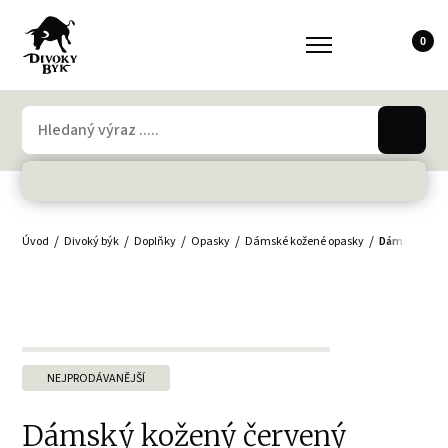
0
Úvod
Divoký býk
Doplňky
Opasky
Dámské kožené opasky
Dámský kože
NEJPRODÁVANĚJŠÍ
Dámský kožený červený