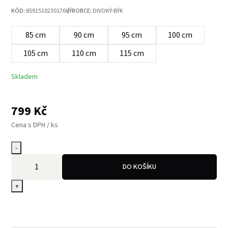
KÓD:
8591510230176
VÝROBCE:
DIVOKÝ-BÝK
85 cm
90 cm
95 cm
100 cm
105 cm
110 cm
115 cm
Skladem
799
Kč
Cena s DPH / ks
-
DO KOŠÍKU
+