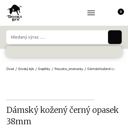
0
Úvod
Divoký býk
Doplňky
Pouzdra, jmenovky
Dámské kožené opasky
D
Dámský kožený černý opasek
38mm