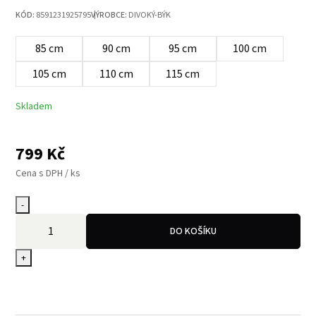
KÓD:
8591231925795
VÝROBCE:
DIVOKÝ-BÝK
85 cm
90 cm
95 cm
100 cm
105 cm
110 cm
115 cm
Skladem
799
Kč
Cena s DPH / ks
-
DO KOŠÍKU
+