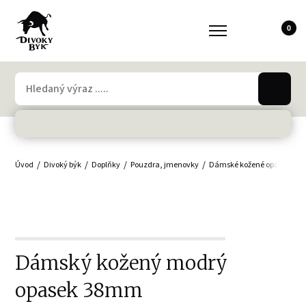
0
Úvod
Divoký býk
Doplňky
Pouzdra, jmenovky
Dámské kožené opasky
D
Dámský kožený modrý
opasek 38mm