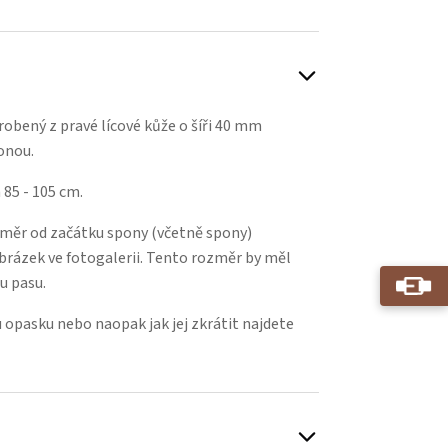
obený z pravé lícové kůže o šíři 40 mm
ponou.
 85 - 105 cm.
změr od začátku spony (včetně spony)
 obrázek ve fotogalerii. Tento rozměr by měl
u pasu.
 opasku nebo naopak jak jej zkrátit najdete