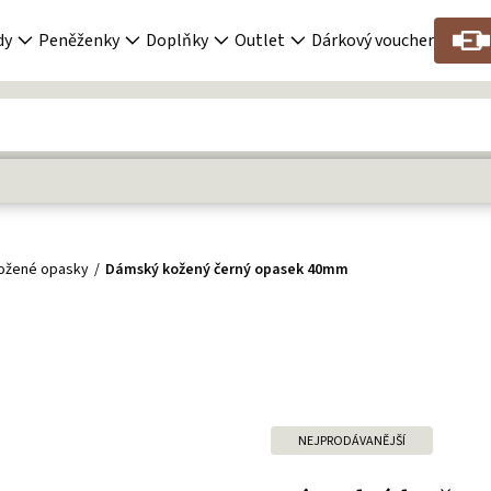
dy
Peněženky
Doplňky
Outlet
Dárkový voucher
ožené opasky
Dámský kožený černý opasek 40mm
NEJPRODÁVANĚJŠÍ