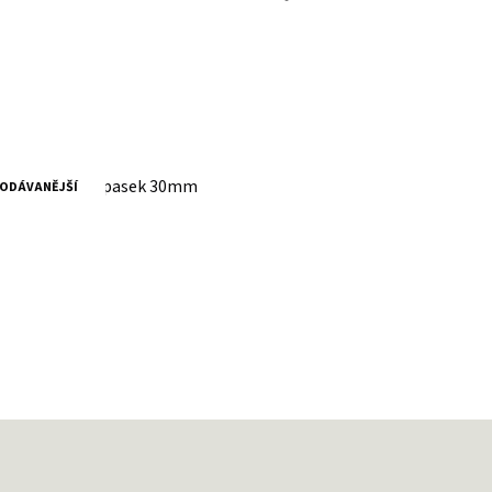
ožený černý opasek 30mm
ODÁVANĚJŠÍ
 DPH