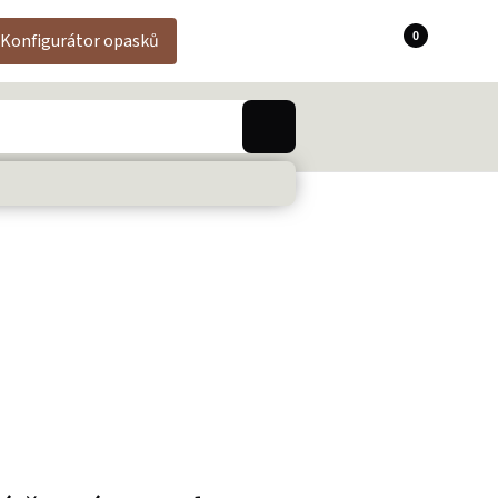
0
Konfigurátor opasků