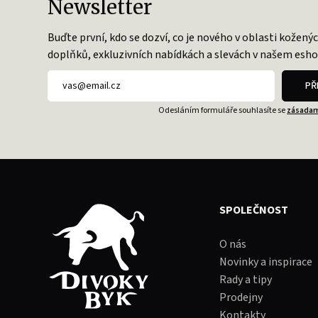
Newsletter
Buďte první, kdo se dozví, co je nového v oblasti kožený
doplňků, exkluzivních nabídkách a slevách v našem esho
PŘ
Odesláním formuláře souhlasíte se
zásadam
SPOLEČNOST
O nás
Novinky a inspirace
Rady a tipy
Prodejny
Kontakty