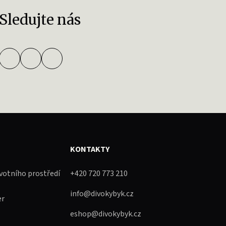
Sledujte nás
KONTAKTY
ivotního prostředí
+420 720 773 210
info@divokybyk.cz
er
eshop@divokybyk.cz