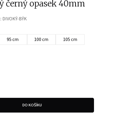
ý černý opasek 40mm
:
DIVOKÝ-BÝK
95 cm
100 cm
105 cm
DO KOŠÍKU