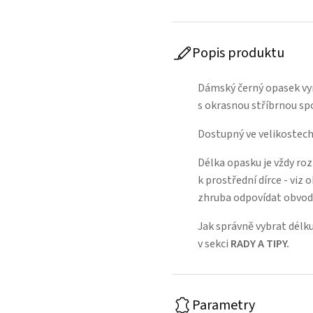
Popis produktu
Dámský černý opasek vyr
s okrasnou stříbrnou s
Dostupný ve velikostech
Délka opasku je vždy ro
k prostřední dírce - viz
zhruba odpovídat obvod
Jak správně vybrat délku
v sekci
RADY A TIPY
.
Parametry