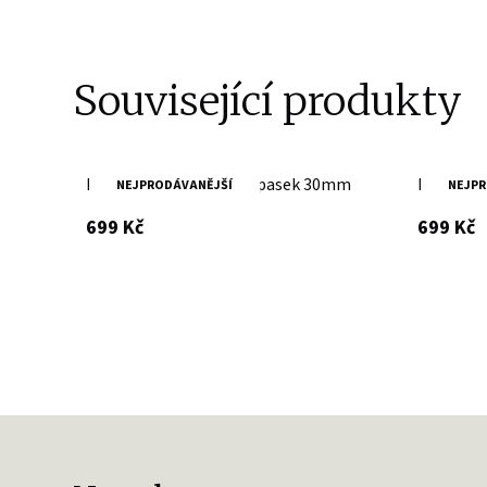
Související produkty
Dámský kožený černý opasek 30mm
Dámský k
NEJPRODÁVANĚJŠÍ
NEJPR
s DPH
s
699 Kč
699 Kč