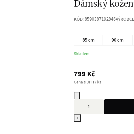
Dámský kožen
KÓD:
8590387192846
VÝROBCE
85 cm
90 cm
Skladem
799
Kč
Cena s DPH / ks
-
+