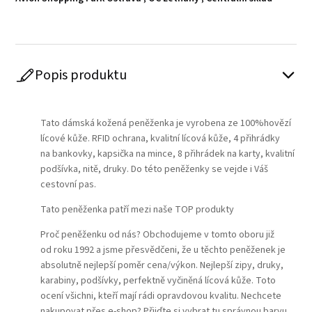
Popis produktu
Play
Tato dámská kožená peněženka je vyrobena ze 100%hovězí
lícové kůže. RFID ochrana, kvalitní lícová kůže, 4 přihrádky
na bankovky, kapsička na mince, 8 přihrádek na karty, kvalitní
podšívka, nitě, druky. Do této peněženky se vejde i Váš
cestovní pas.
Tato peněženka patří mezi naše TOP produkty
Proč peněženku od nás? Obchodujeme v tomto oboru již
od roku 1992 a jsme přesvědčeni, že u těchto peněženek je
absolutně nejlepší poměr cena/výkon. Nejlepší zipy, druky,
karabiny, podšívky, perfektně vyčiněná lícová kůže. Toto
ocení všichni, kteří mají rádi opravdovou kvalitu. Nechcete
nakupovat přes e-shop? Přijďte si vybrat tu správnou barvu,