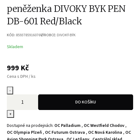
peněženka DIVOKY BYK PEN
DB-601 Red/Black
KÓD:
8593785916076
VÝROBCE:
DIVOKÝ-BÝK
Skladem
999
Kč
Cena s DPH / ks
-
DO KOŠÍKU
+
Dostupné na prodejnách:
OC Palladium
,
OC Westfield Chodov
,
OC Olympia Plzeň
,
OC Futurum Ostrava
,
OC Nová Karolina
,
OC
Avion Shopping Park Ostrava
,
OC Letňany
,
Centrální sklad