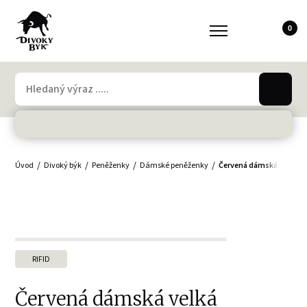
0
Úvod
Divoký býk
Peněženky
Dámské peněženky
Červená dámská velká p
RIFID
Červená dámská velká