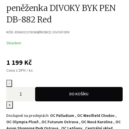
peněženka DIVOKY BYK PEN
DB-882 Red
KÓD:
8596032578386
VÝROBCE:
DIVOKÝ-BÝK
Skladem
1 199
Kč
Cena s DPH / ks
-
DO KOŠÍKU
+
Dostupné na prodejnách:
OC Palladium
,
OC Westfield Chodov
,
OC Olympia Plzeň
,
OC Futurum Ostrava
,
OC Nová Karolina
,
OC
Avion Shopping Park Ostrava
,
OC Letňany
,
Centrální sklad