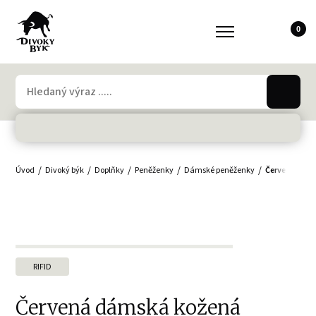
0
Úvod
Divoký býk
Doplňky
Peněženky
Dámské peněženky
Červená dáms
RIFID
Červená dámská kožená