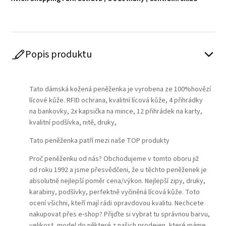
Popis produktu
Play
Tato dámská kožená peněženka je vyrobena ze 100%hovězí
lícové kůže. RFID ochrana, kvalitní lícová kůže, 4 přihrádky
na bankovky, 2x kapsička na mince, 12 přihrádek na karty,
kvalitní podšívka, nitě, druky,
Tato peněženka patří mezi naše TOP produkty
Proč peněženku od nás? Obchodujeme v tomto oboru již
od roku 1992 a jsme přesvědčeni, že u těchto peněženek je
absolutně nejlepší poměr cena/výkon. Nejlepší zipy, druky,
karabiny, podšívky, perfektně vyčiněná lícová kůže. Toto
ocení všichni, kteří mají rádi opravdovou kvalitu. Nechcete
nakupovat přes e-shop? Přijďte si vybrat tu správnou barvu,
velikost, model do některé z našich prodejen, které máme