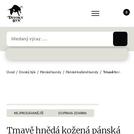
0
Úvod
Divoký býk
Pánské bundy
Pánské kožené bundy
Tmavě hnědá kožená
NEJPRODÁVANĚJŠÍ
DOPRAVA ZDARMA
Tmavě hnědá kožená pánská