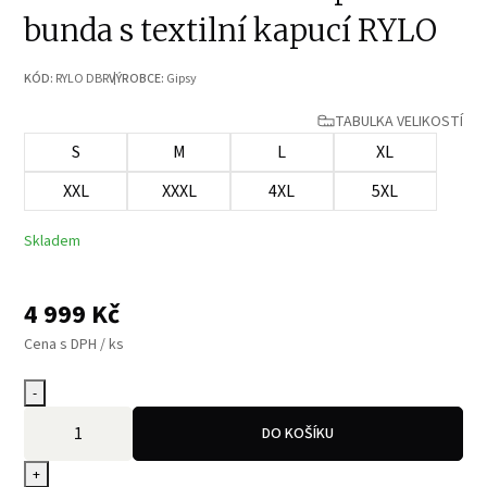
bunda s textilní kapucí RYLO
KÓD:
RYLO DBR
VÝROBCE:
Gipsy
TABULKA VELIKOSTÍ
S
M
L
XL
XXL
XXXL
4XL
5XL
Skladem
4 999
Kč
Cena s DPH / ks
-
DO KOŠÍKU
+