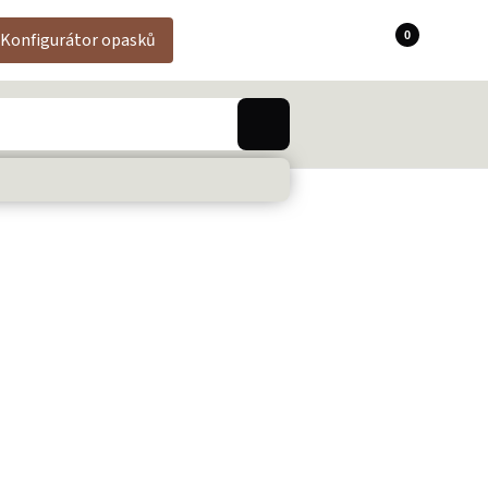
0
Konfigurátor opasků