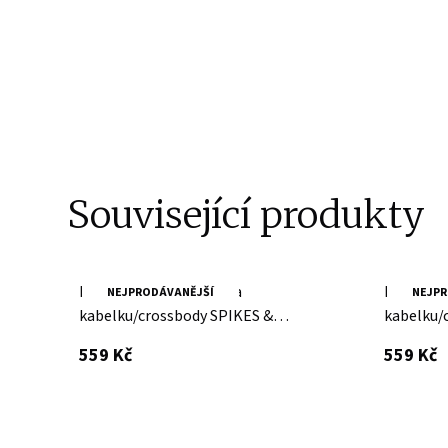
Související produkty
Brandy kožená kapsa na
Hnědá ko
NEJPRODÁVANĚJŠÍ
NEJPR
kabelku/crossbody SPIKES &
kabelku/
SPARROW
SPARRO
s DPH
s
559 Kč
559 Kč