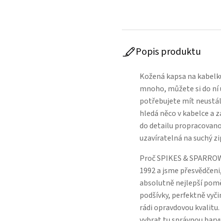
Popis produktu
Kožená kapsa na kabelku
mnoho, můžete si do ní u
potřebujete mít neustále
hledá něco v kabelce a z
do detailu propracovano
uzavíratelná na suchý zi
Proč SPIKES & SPARROW
1992 a jsme přesvědčeni,
absolutně nejlepší poměr
podšívky, perfektně vyči
rádi opravdovou kvalitu
vybrat tu správnou barvu