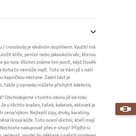
 / crossbody je ideálním doplňkem. Využití má
ložit klíče, peníze nebo jakoukoliv věc, kterou
 po ruce. Všichni známe ten pocit, když člověk
a boha to nemůže najít. Toto se Vám již s naší
u kapsičkou nestane. Zadní část je
p, takže ji opravdu můžete přichytit kdekoliv.
? Obchodujeme v tomto oboru již od roku
 že u těchto brašen, tašek, kabelek, aktovek je
 cena/výkon. Nejlepší zipy, druky, karabiny,
něná lícová kůže. Toto ocení všichni, kteří mají
. Nechcete nakupovat přes e-shop? Přijďte si
, velikost, model do některé z našich prodejen