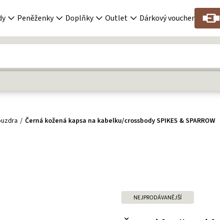
dy
Peněženky
Doplňky
Outlet
Dárkový voucher
ouzdra
Černá kožená kapsa na kabelku/crossbody SPIKES & SPARROW
NEJPRODÁVANĚJŠÍ