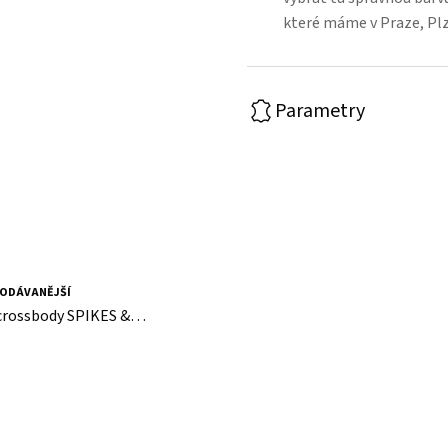
které máme v Praze, Pl
Parametry
žená kapsa na
ODÁVANĚJŠÍ
crossbody SPIKES &
W
 DPH