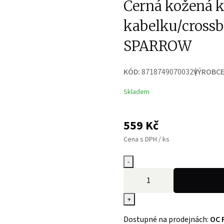
Černá kožená 
kabelku/cross
SPARROW
KÓD:
8718749070032
VÝROBCE
Skladem
559
Kč
Cena s DPH / ks
-
+
Dostupné na prodejnách:
OC 