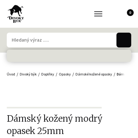
0
Úvod
Divoký býk
Doplňky
Opasky
Dámské kožené opasky
Dámský kož
Dámský kožený modrý
opasek 25mm