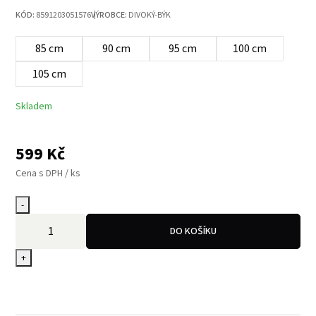
KÓD:
8591203051576
VÝROBCE:
DIVOKÝ-BÝK
85 cm
90 cm
95 cm
100 cm
105 cm
Skladem
599
Kč
Cena s DPH / ks
-
DO KOŠÍKU
+