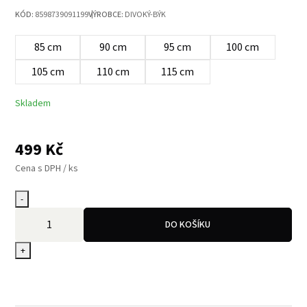
KÓD:
8598739091199
VÝROBCE:
DIVOKÝ-BÝK
85 cm
90 cm
95 cm
100 cm
105 cm
110 cm
115 cm
Skladem
499
Kč
Cena s DPH / ks
-
DO KOŠÍKU
+