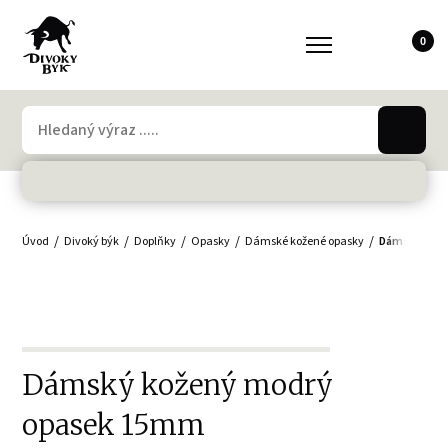
0
Úvod
Divoký býk
Doplňky
Opasky
Dámské kožené opasky
Dámský kož
Dámský kožený modrý
opasek 15mm