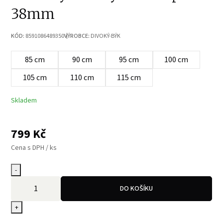
38mm
KÓD:
8591086489350
VÝROBCE:
DIVOKÝ-BÝK
85 cm
90 cm
95 cm
100 cm
105 cm
110 cm
115 cm
Skladem
799
Kč
Cena s DPH / ks
-
DO KOŠÍKU
+