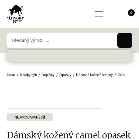
0
Úvod
Divoký býk
Doplňky
Opasky
Dámské kožené opasky
Dámský kože
NEJPRODÁVANĚJŠÍ
Dámský kožený camel opasek