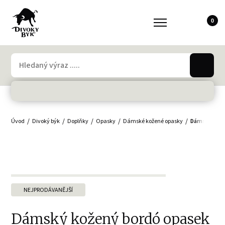
0
Úvod
Divoký býk
Doplňky
Opasky
Dámské kožené opasky
Dámský kože
NEJPRODÁVANĚJŠÍ
Dámský kožený bordó opasek