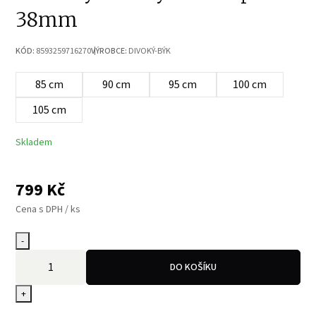
38mm
KÓD:
8593259716270
VÝROBCE:
DIVOKÝ-BÝK
85 cm
90 cm
95 cm
100 cm
105 cm
Skladem
799
Kč
Cena s DPH / ks
-
DO KOŠÍKU
+