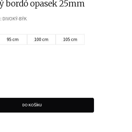
ý bordó opasek 25mm
:
DIVOKÝ-BÝK
95 cm
100 cm
105 cm
DO KOŠÍKU