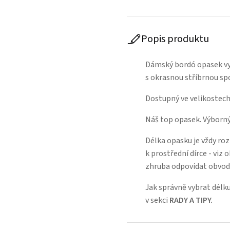
Popis produktu
Dámský bordó opasek vyr
s okrasnou stříbrnou s
Dostupný ve velikostech
Náš top opasek. Výborný
Délka opasku je vždy ro
k prostřední dírce - viz
zhruba odpovídat obvod
Jak správně vybrat délku
v sekci
RADY A TIPY
.