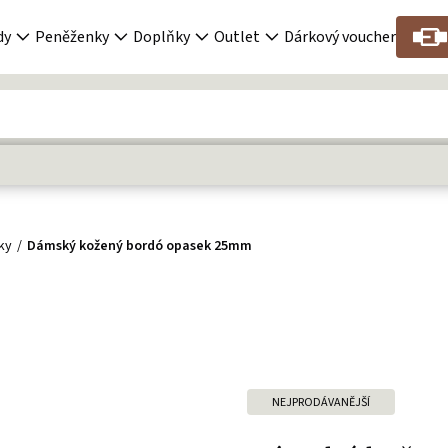
dy
Peněženky
Doplňky
Outlet
Dárkový voucher
ky
Dámský kožený bordó opasek 25mm
NEJPRODÁVANĚJŠÍ