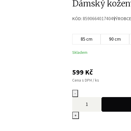
Dámský kožen
KÓD:
8590664017404
VÝROBCE
85 cm
90 cm
Skladem
599
Kč
Cena s DPH / ks
-
+