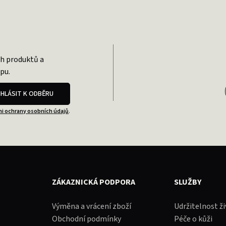
ch produktů a
pu.
IHLÁSIT K ODBĚRU
i ochrany osobních údajů
.
ZÁKAZNICKÁ PODPORA
SLUŽBY
Výměna a vrácení zboží
Udržitelnost ž
Obchodní podmínky
Péče o kůži