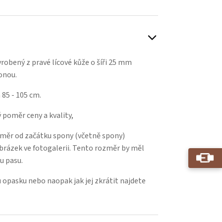
obený z pravé lícové kůže o šíři 25 mm
ponou.
 85 - 105 cm.
 poměr ceny a kvality,
změr od začátku spony (včetně spony)
 obrázek ve fotogalerii. Tento rozměr by měl
u pasu.
 opasku nebo naopak jak jej zkrátit najdete