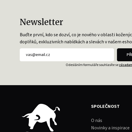
Newsletter
Buďte první, kdo se dozví, co je nového v oblasti kožený
doplňků, exkluzivních nabídkách a slevách v našem esho
PŘ
Odesláním formuláře souhlasíte se
zásadam
SPOLEČNOST
O nás
Novinky a inspirace