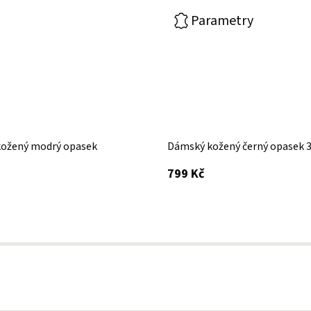
Parametry
ožený modrý opasek
Dámský kožený černý opasek
s DPH
799 Kč
 DPH