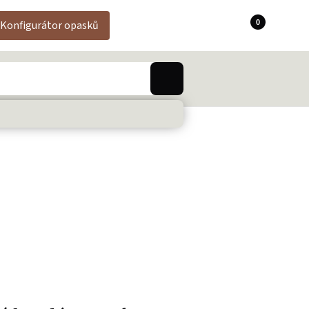
0
Konfigurátor opasků