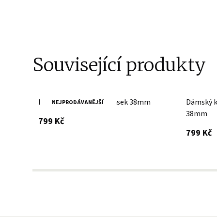
Související produkty
Dámský kožený bilý opasek 38mm
Dámský k
NEJPRODÁVANĚJŠÍ
38mm
s DPH
799 Kč
s
799 Kč