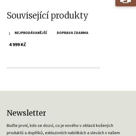
Související produkty
NEJPRODÁVANĚJŠÍ
DOPRAVA ZDARMA
Pánský tmavě zelený kožený křivák MMKunro
s DPH
4 999 Kč
Newsletter
Buďte první, kdo se dozví, co je nového v oblasti kožených
produktů a doplňků, exkluzivních nabídkách a slevách v našem