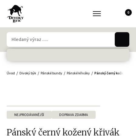
0
Úvod
Divoký býk
Pánské bundy
Pánské křiváky
Pánský černý kožený křiv
NEJPRODÁVANĚJŠÍ
DOPRAVA ZDARMA
Pánský černý kožený křivák