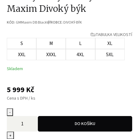
Maxim Divoký býk
KÓD:
GMMaxim DB Black
VÝROBCE:
DIVOKÝ-BÝK
TABULKA VELIKOSTÍ
S
M
L
XL
XXL
XXXL
4XL
5XL
Skladem
5 999
Kč
Cena s DPH / ks
-
DO KOŠÍKU
+