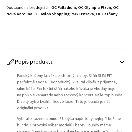
Dostupné na prodejnách:
OC Palladium
,
OC Olympia Plzeň
,
OC
Nová Karolina
,
OC Avion Shopping Park Ostrava
,
OC Letňany
Play
Popis produktu
Pánský kožený křivák se stříbrnými zipy. Střih SLIM-FIT
perfektně sedne. Jednoduchý, kvalitní křivák z příjemné,
silné kůže. Perfektní střih našeho křiváka je vhodný nejen
na pivko s kamarády nebo rockový koncert. Naše top bunda
Divoký býk z kvalitní lícové kůže. Tato je bunda je náš
originální produkt.
Vybíráte koženou bundu? U býka najdete ty nejlepší kožené
bundy. Obrovský výběr modelů i barev, bundy máme
i v nadměrných velikostech. Navštivte nás v některé z našich