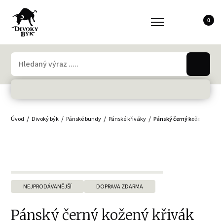
0
Úvod
Divoký býk
Pánské bundy
Pánské křiváky
Pánský černý kožený křiv
NEJPRODÁVANĚJŠÍ
DOPRAVA ZDARMA
Pánský černý kožený křivák