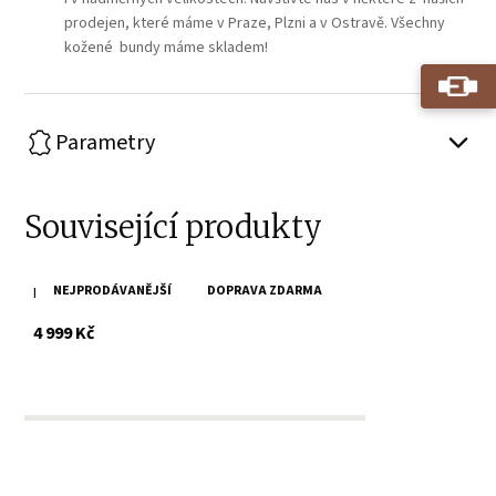
prodejen, které máme v Praze, Plzni a v Ostravě. Všechny
kožené bundy máme skladem!
Parametry
Související produkty
NEJPRODÁVANĚJŠÍ
DOPRAVA ZDARMA
Pánský tmavě zelený kožený křivák MMKunro
s DPH
4 999 Kč