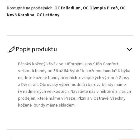
Dostupné na prodejnách:
OC Palladium
,
OC Olympia Plzeň
,
OC
Nová Karolina
,
OC Letňany
Popis produktu
Pánský kožený křivák se stříbrnými zipy.Střih Comfort,
velikosti bundy od 56 až 64. Vybíráte koženou bundu? U býka
najdete kožené bundy předních evropských výrobců Gipsy
a Derrcraft. Obrovský výběr modelů i barev, bundy máme
i v nadměrných velikostech. Navštivte nás v některé z našich
prodejen, které máme v Praze, Plzni a v Ostravě. Všechny
kožené bundy máme skladem!