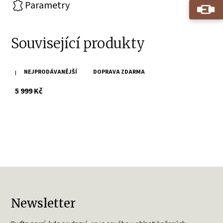
Parametry
Související produkty
NEJPRODÁVANĚJŠÍ
DOPRAVA ZDARMA
Pánský černý kožený křivák Maxim Divoký býk
s DPH
5 999 Kč
Newsletter