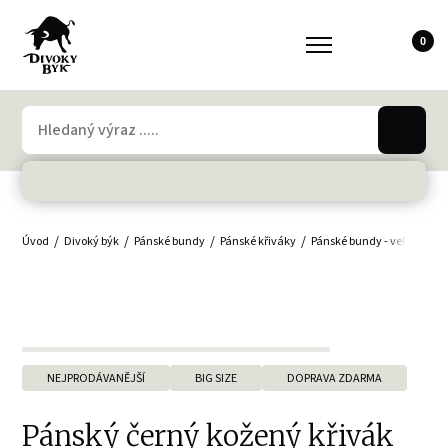
0
Úvod
Divoký býk
Pánské bundy
Pánské křiváky
Pánské bundy - velké veliko
NEJPRODÁVANĚJŠÍ
BIG SIZE
DOPRAVA ZDARMA
Pánský černý kožený křivák