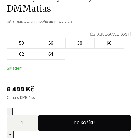
DMMatias
KÓD:
DMMatias Black
VÝROBCE:
Deercraft
TABULKA VELIKOSTÍ
50
56
58
60
62
64
Skladem
6 499
Kč
Cena s DPH / ks
-
DO KOŠÍKU
+