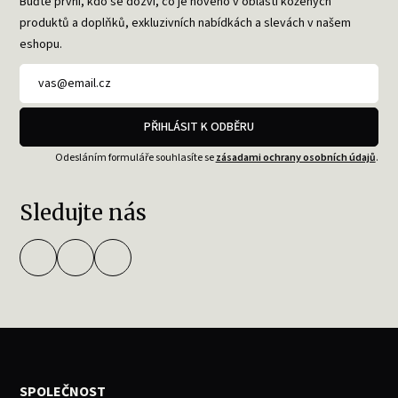
Buďte první, kdo se dozví, co je nového v oblasti kožených
produktů a doplňků, exkluzivních nabídkách a slevách v našem
eshopu.
PŘIHLÁSIT K ODBĚRU
Odesláním formuláře souhlasíte se
zásadami ochrany osobních údajů
.
Sledujte nás
SPOLEČNOST