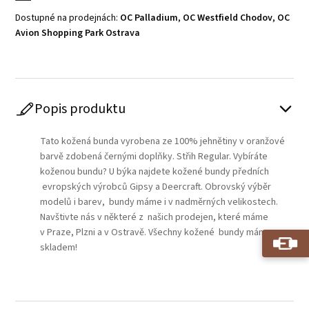
Dostupné na prodejnách:
OC Palladium
,
OC Westfield Chodov
,
OC
Avion Shopping Park Ostrava
Popis produktu
Tato kožená bunda vyrobena ze 100% jehnětiny v oranžové
barvě zdobená černými doplňky. Střih Regular. Vybíráte
koženou bundu? U býka najdete kožené bundy předních
evropských výrobců Gipsy a Deercraft. Obrovský výběr
modelů i barev, bundy máme i v nadměrných velikostech.
Navštivte nás v některé z našich prodejen, které máme
v Praze, Plzni a v Ostravě. Všechny kožené bundy máme
skladem!