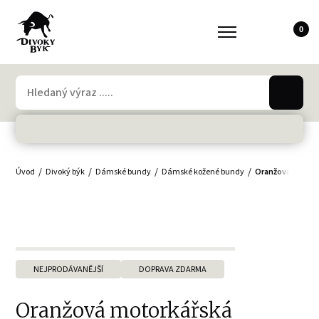
0
Úvod
Divoký býk
Dámské bundy
Dámské kožené bundy
Oranžová motork
NEJPRODÁVANĚJŠÍ
DOPRAVA ZDARMA
Oranžová motorkářská