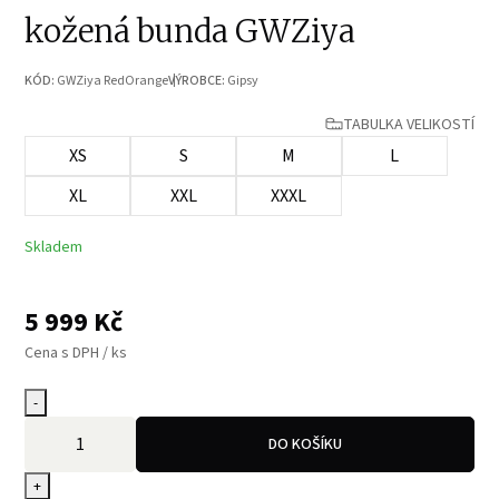
kožená bunda GWZiya
KÓD:
GWZiya RedOrange
VÝROBCE:
Gipsy
TABULKA VELIKOSTÍ
XS
S
M
L
XL
XXL
XXXL
Skladem
5 999
Kč
Cena s DPH / ks
-
DO KOŠÍKU
+