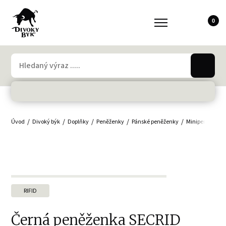
0
Úvod
Divoký býk
Doplňky
Peněženky
Pánské peněženky
Minipeněženky,
RIFID
Černá peněženka SECRID