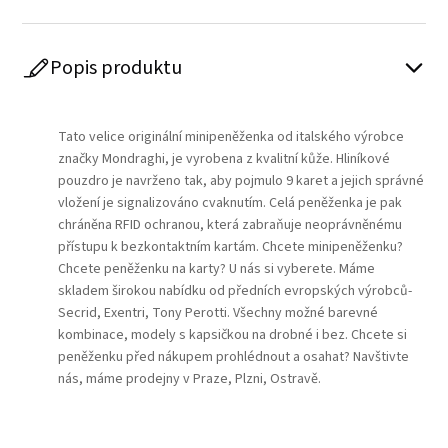
Popis produktu
Play
Tato velice originální minipeněženka od italského výrobce
značky
Mondraghi
, je vyrobena z kvalitní kůže. Hliníkové
pouzdro je navrženo tak, aby pojmulo 9 karet a jejich správné
vložení je signalizováno cvaknutím. Celá peněženka je pak
chráněna RFID ochranou, která zabraňuje neoprávněnému
přístupu k bezkontaktním kartám. Chcete minipeněženku?
Chcete peněženku na karty? U nás si vyberete. Máme
skladem širokou nabídku od předních evropských výrobců-
Secrid, Exentri, Tony Perotti. Všechny možné barevné
kombinace, modely s kapsičkou na drobné i bez. Chcete si
peněženku před nákupem prohlédnout a osahat? Navštivte
nás, máme prodejny v Praze, Plzni, Ostravě.