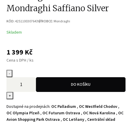
Mondraghi Saffiano Silver
KÓD:
4251100307643
VÝROBCE:
Mondraghi
Skladem
1 399
Kč
Cena s DPH / ks
-
DO KOŠÍKU
+
Dostupné na prodejnách:
OC Palladium
,
OC Westfield Chodov
,
OC Olympia Plzeň
,
OC Futurum Ostrava
,
OC Nová Karolina
,
OC
Avion Shopping Park Ostrava
,
OC Letňany
,
Centrální sklad