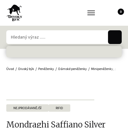
0
Úvod
Divoký býk
Peněženky
Dámské peněženky
Minipeněženky, peněženk
NEJPRODÁVANĚJŠÍ
RIFID
Mondraghi Saffiano Silver