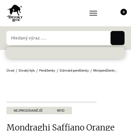
0
Úvod
Divoký býk
Peněženky
Dámské peněženky
Minipeněženky, peněženk
NEJPRODÁVANĚJŠÍ
RIFID
Mondraghi Saffiano Orange