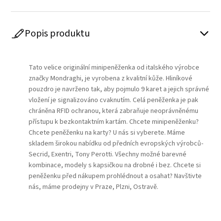
Popis produktu
Play
Tato velice originální minipeněženka od italského výrobce
značky
Mondraghi
, je vyrobena z kvalitní kůže. Hliníkové
pouzdro je navrženo tak, aby pojmulo 9 karet a jejich správné
vložení je signalizováno cvaknutím. Celá peněženka je pak
chráněna RFID ochranou, která zabraňuje neoprávněnému
přístupu k bezkontaktním kartám. Chcete minipeněženku?
Chcete peněženku na karty? U nás si vyberete. Máme
skladem širokou nabídku od předních evropských výrobců-
Secrid, Exentri, Tony Perotti. Všechny možné barevné
kombinace, modely s kapsičkou na drobné i bez. Chcete si
peněženku před nákupem prohlédnout a osahat? Navštivte
nás, máme prodejny v Praze, Plzni, Ostravě.