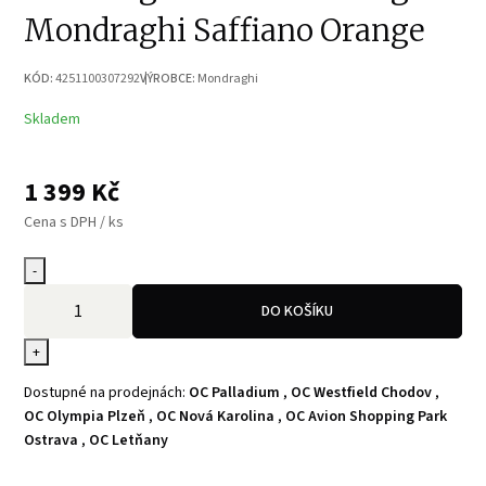
Mondraghi Saffiano Orange
KÓD:
4251100307292
VÝROBCE:
Mondraghi
Skladem
1 399
Kč
Cena s DPH / ks
-
DO KOŠÍKU
+
Dostupné na prodejnách:
OC Palladium
,
OC Westfield Chodov
,
OC Olympia Plzeň
,
OC Nová Karolina
,
OC Avion Shopping Park
Ostrava
,
OC Letňany