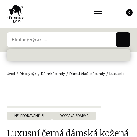
0
Úvod
Divoký býk
Dámské bundy
Dámské kožené bundy
Luxusní černá d
NEJPRODÁVANĚJŠÍ
DOPRAVA ZDARMA
Luxusní černá dámská kožená