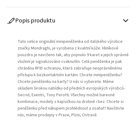
Popis produktu
Play
Tato velice originální minipeněženka od italského výrobce
značky
Mondraghi
, je vyrobena z kvalitní kůže. Hliníkové
pouzdro je navrženo tak, aby pojmulo 9 karet a jejich správné
vložení je signalizováno cvaknutím. Celá peněženka je pak
chráněna RFID ochranou, která zabraňuje neoprávněnému
přístupu k bezkontaktním kartám. Chcete minipeněženku?
Chcete peněženku na karty? U nás si vyberete. Máme
skladem širokou nabídku od předních evropských výrobců-
Secrid, Exentri, Tony Perotti. Všechny možné barevné
kombinace, modely s kapsičkou na drobné i bez. Chcete si
peněženku před nákupem prohlédnout a osahat? Navštivte
nás, máme prodejny v Praze, Plzni, Ostravě.