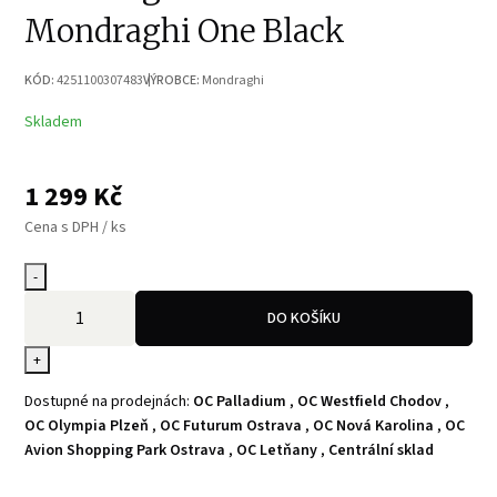
Mondraghi One Black
KÓD:
4251100307483
VÝROBCE:
Mondraghi
Skladem
1 299
Kč
Cena s DPH / ks
-
DO KOŠÍKU
+
Dostupné na prodejnách:
OC Palladium
,
OC Westfield Chodov
,
OC Olympia Plzeň
,
OC Futurum Ostrava
,
OC Nová Karolina
,
OC
Avion Shopping Park Ostrava
,
OC Letňany
,
Centrální sklad