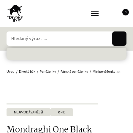
0
Úvod
Divoký býk
Peněženky
Pánské peněženky
Minipeněženky, peněženky
NEJPRODÁVANĚJŠÍ
RIFID
Mondraghi One Black