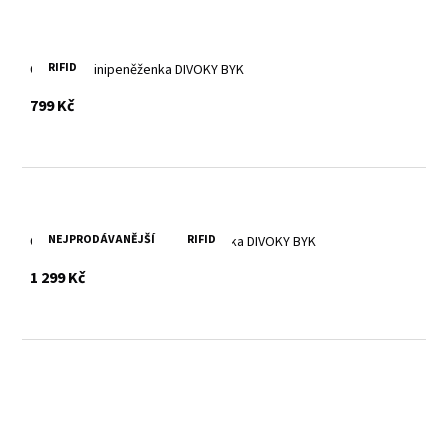
RIFID
Červená minipeněženka DIVOKY BYK
s DPH
799 Kč
NEJPRODÁVANĚJŠÍ
RIFID
Červená dámská kožená peněženka DIVOKY BYK
s DPH
1 299 Kč