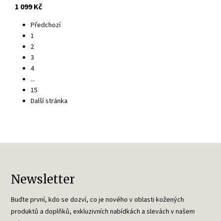
s DPH
1 099 Kč
Předchozí
1
2
3
4
...
15
Další stránka
Newsletter
Buďte první, kdo se dozví, co je nového v oblasti kožených
produktů a doplňků, exkluzivních nabídkách a slevách v našem