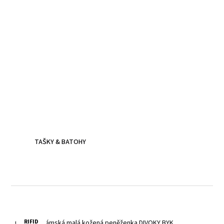
Kožené batohy.
Víc než jen doplněk
Batoh z poctivé kůže, prošitý dvojitým stehem - zvládne
všechna tvá dobrodružství.
TAŠKY & BATOHY
RIFID
Červená dámská malá kožená peněženka DIVOKY BYK