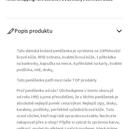
Popis produktu
Play
Tato dámská kožená peněženka je vyrobena ze 100%hovězí
lícové kůže. RFID ochrana, kvalitní lícová kůže, 1 přihrádka
na bankovky, kapsička na mince, 6 přihrádek na karty, kvalitní
podšívka, nitě, druky,
Tato peněženka patří mezi naše TOP produkty
Proč peněženku od nás? Obchodujeme v tomto oboru již
od roku 1992 a jsme přesvědčeni, že u těchto peněženek je
absolutně nejlepší poměr cena/výkon. Nejlepší zipy, druky,
karabiny, podšívky, perfektně vyčiněná lícová kůže. Toto
ocení všichni, kteří mají rádi opravdovou kvalitu. Nechcete
nakupovat přes e-shop? Přijďte si vybrat tu správnou barvu,
velikost, model do některé z našich prodejen, které máme