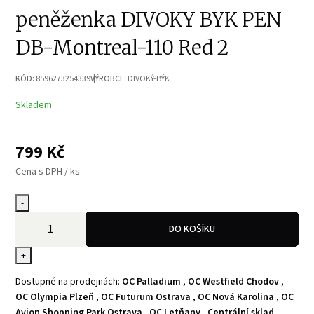
peněženka DIVOKY BYK PEN
DB-Montreal-110 Red 2
KÓD:
8596273254339
VÝROBCE:
DIVOKÝ-BÝK
Skladem
799
Kč
Cena s DPH / ks
-
DO KOŠÍKU
+
Dostupné na prodejnách:
OC Palladium
,
OC Westfield Chodov
,
OC Olympia Plzeň
,
OC Futurum Ostrava
,
OC Nová Karolina
,
OC
Avion Shopping Park Ostrava
,
OC Letňany
,
Centrální sklad