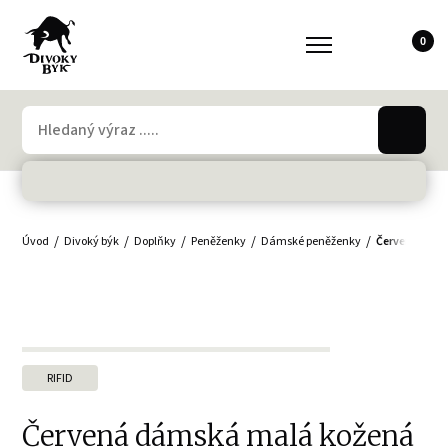
0
Úvod
Divoký býk
Doplňky
Peněženky
Dámské peněženky
Červená dáms
RIFID
Červená dámská malá kožená