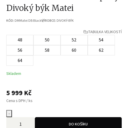
Divoký býk Matei
KÓD:
DMMatei DB Black
VÝROBCE:
DIVOKÝ-BÝK
TABULKA VELIKOSTÍ
48
50
52
54
56
58
60
62
64
Skladem
5 999
Kč
Cena s DPH / ks
-
DO KOŠÍKU