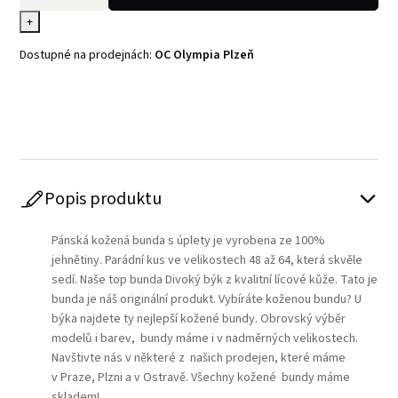
+
Dostupné na prodejnách:
OC Olympia Plzeň
Play
Popis produktu
Pánská kožená bunda s úplety je vyrobena ze 100%
jehnětiny. Parádní kus ve velikostech 48 až 64, která skvěle
sedí. Naše top bunda Divoký býk z kvalitní lícové kůže. Tato je
bunda je náš originální produkt. Vybíráte koženou bundu? U
býka najdete ty nejlepší kožené bundy. Obrovský výběr
modelů i barev, bundy máme i v nadměrných velikostech.
Navštivte nás v některé z našich prodejen, které máme
v Praze, Plzni a v Ostravě. Všechny kožené bundy máme
skladem!