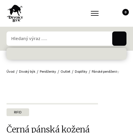
0
Úvod
Divoký býk
Peněženky
Outlet
Doplňky
Pánské peněženky
Muži
RIFID
Černá pánská kožená