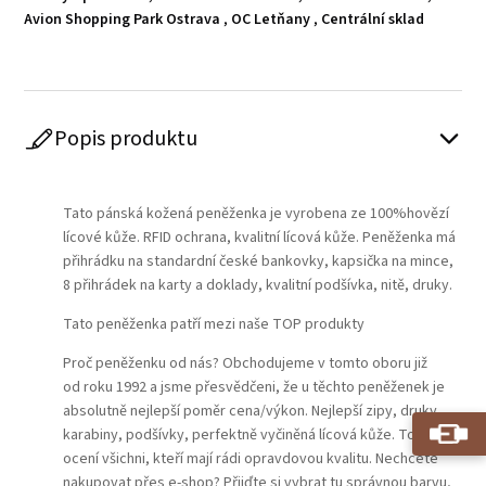
Avion Shopping Park Ostrava
,
OC Letňany
,
Centrální sklad
Popis produktu
Play
Tato pánská kožená peněženka je vyrobena ze 100%hovězí
lícové kůže. RFID ochrana, kvalitní lícová kůže. Peněženka má
přihrádku na standardní české bankovky, kapsička na mince,
8 přihrádek na karty a doklady, kvalitní podšívka, nitě, druky.
Tato peněženka patří mezi naše TOP produkty
Proč peněženku od nás? Obchodujeme v tomto oboru již
od roku 1992 a jsme přesvědčeni, že u těchto peněženek je
absolutně nejlepší poměr cena/výkon. Nejlepší zipy, druky,
karabiny, podšívky, perfektně vyčiněná lícová kůže. Toto
ocení všichni, kteří mají rádi opravdovou kvalitu. Nechcete
nakupovat přes e-shop? Přijďte si vybrat tu správnou barvu,