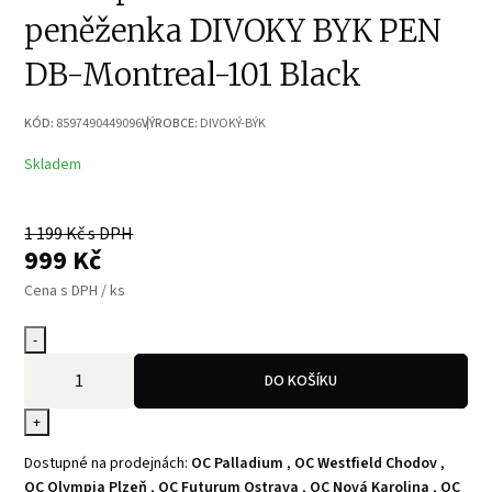
peněženka DIVOKY BYK PEN
DB-Montreal-101 Black
KÓD:
8597490449096
VÝROBCE:
DIVOKÝ-BÝK
Skladem
1 199
Kč s DPH
999
Kč
Cena s DPH / ks
-
DO KOŠÍKU
+
Dostupné na prodejnách:
OC Palladium
,
OC Westfield Chodov
,
OC Olympia Plzeň
,
OC Futurum Ostrava
,
OC Nová Karolina
,
OC