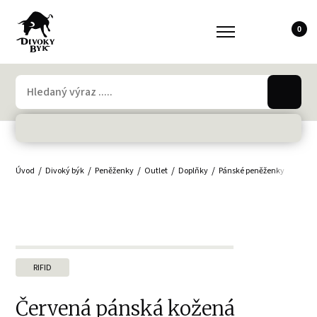
0
Úvod
Divoký býk
Peněženky
Outlet
Doplňky
Pánské peněženky
Muži
RIFID
Červená pánská kožená