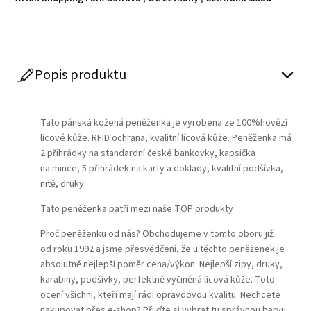
Popis produktu
Play
Tato pánská kožená peněženka je vyrobena ze 100%hovězí
lícové kůže. RFID ochrana, kvalitní lícová kůže. Peněženka má
2 přihrádky na standardní české bankovky, kapsička
na mince, 5 přihrádek na karty a doklady, kvalitní podšívka,
nitě, druky.
Tato peněženka patří mezi naše TOP produkty
Proč peněženku od nás? Obchodujeme v tomto oboru již
od roku 1992 a jsme přesvědčeni, že u těchto peněženek je
absolutně nejlepší poměr cena/výkon. Nejlepší zipy, druky,
karabiny, podšívky, perfektně vyčiněná lícová kůže. Toto
ocení všichni, kteří mají rádi opravdovou kvalitu. Nechcete
nakupovat přes e-shop? Přijďte si vybrat tu správnou barvu,