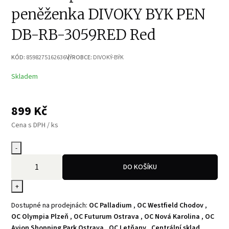
peněženka DIVOKY BYK PEN
DB-RB-3059RED Red
KÓD:
8598275162636
VÝROBCE:
DIVOKÝ-BÝK
Skladem
899
Kč
Cena s DPH / ks
-
DO KOŠÍKU
+
Dostupné na prodejnách:
OC Palladium
,
OC Westfield Chodov
,
OC Olympia Plzeň
,
OC Futurum Ostrava
,
OC Nová Karolina
,
OC
Avion Shopping Park Ostrava
,
OC Letňany
,
Centrální sklad