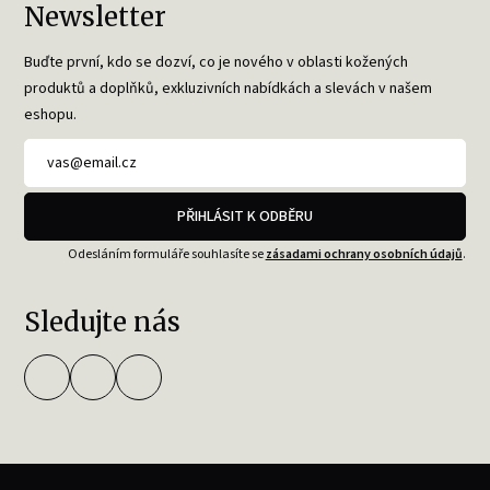
Newsletter
Buďte první, kdo se dozví, co je nového v oblasti kožených
produktů a doplňků, exkluzivních nabídkách a slevách v našem
eshopu.
PŘIHLÁSIT K ODBĚRU
Odesláním formuláře souhlasíte se
zásadami ochrany osobních údajů
.
Sledujte nás