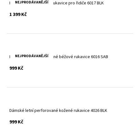
NEJPRODÁVANĚJŠÍ
Dámské černé kožené rukavice pro řidiče 6017 BLK
s DPH
1 399 Kč
NEJPRODÁVANĚJŠÍ
Dámské letní perforované béžové rukavice 6016 SAB
s DPH
999 Kč
Dámské letní perforované kožené rukavice 4026 BLK
s DPH
999 Kč