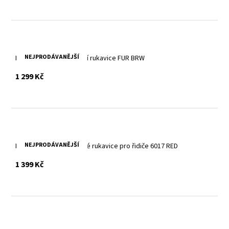
NEJPRODÁVANĚJŠÍ
Hnědé kožešinové zimní rukavice FUR BRW
s DPH
1 299 Kč
NEJPRODÁVANĚJŠÍ
Dámské červené kožené rukavice pro řidiče 6017 RED
s DPH
1 399 Kč