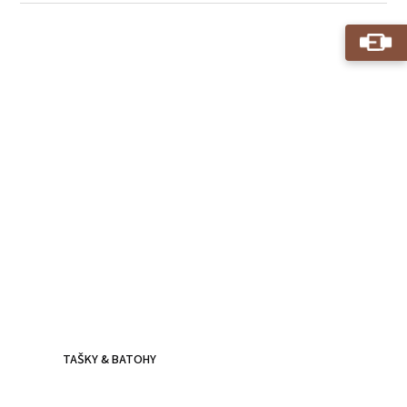
Kožené batohy.
Víc než jen doplněk
Batoh z poctivé kůže, prošitý dvojitým stehem - zvládne
všechna tvá dobrodružství.
TAŠKY & BATOHY