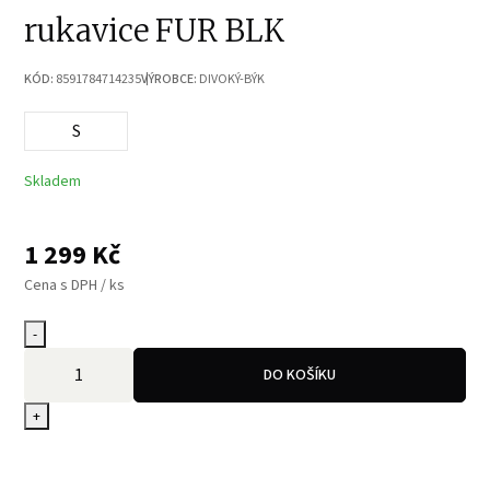
rukavice FUR BLK
KÓD:
8591784714235
VÝROBCE:
DIVOKÝ-BÝK
S
Skladem
1 299
Kč
Cena s DPH / ks
-
DO KOŠÍKU
+