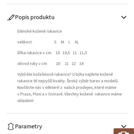
Popis produktu
Dámské kožené rukavice
velikost S M L XL
šířka rukavice v cm. 10 10,5 11 11,5
obvod ruky v cm 20 21 22 24
Vybíráte kožešinové rukavice? U býka najdete kožené
rukavice té nejvyšší kvality. Široký výběr barev a modelů.
Navštivte nás v některé z našich prodejen, které máme
v Praze, Plzni a v Ostravě. Všechny kožené rukavice máme
skladem!
Parametry