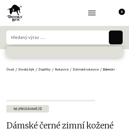
0
Úvod
Divoký býk
Doplňky
Rukavice
Dámské rukavice
Dámské černé zim
NEJPRODÁVANĚJŠÍ
Dámské černé zimní kožené