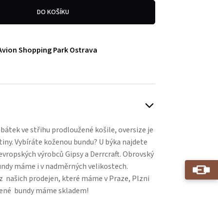
DO KOŠÍKU
Avion Shopping Park Ostrava
átek ve střihu prodloužené košile, oversize je
iny. Vybíráte koženou bundu? U býka najdete
vropských výrobců Gipsy a Derrcraft. Obrovský
undy máme i v nadměrných velikostech.
 z našich prodejen, které máme v Praze, Plzni
ožené bundy máme skladem!