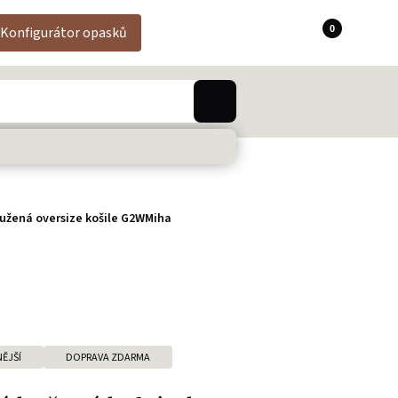
0
Konfigurátor opasků
užená oversize košile G2WMiha
ĚJŠÍ
DOPRAVA ZDARMA