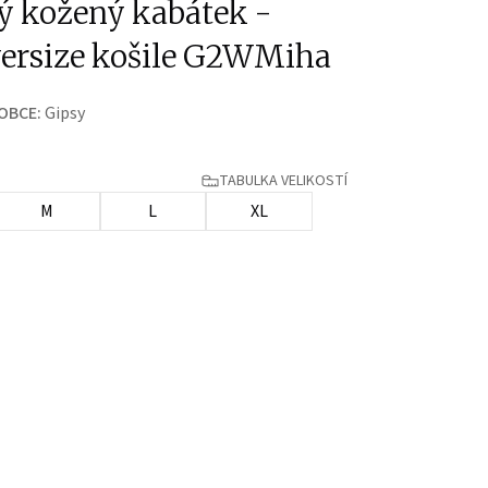
 kožený kabátek -
versize košile G2WMiha
OBCE:
Gipsy
TABULKA VELIKOSTÍ
M
L
XL