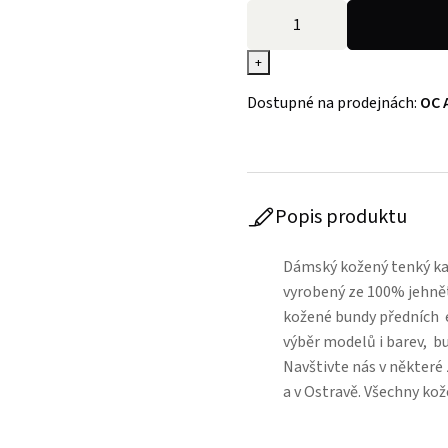
+
Dostupné na prodejnách:
OC 
Popis produktu
Dámský kožený tenký kab
vyrobený ze 100% jehnět
kožené bundy předních e
výběr modelů i barev, b
Navštivte nás v některé
a v Ostravě. Všechny k