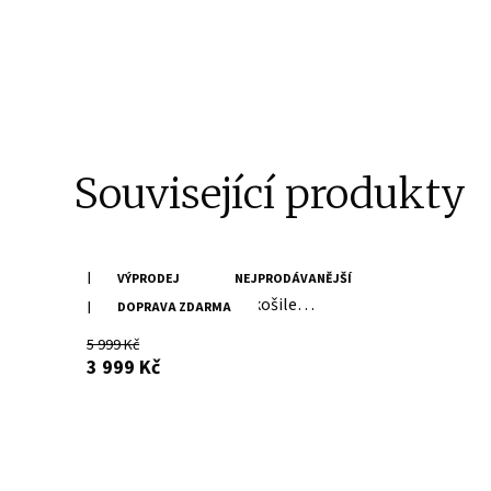
Související produkty
Dámský černý kožený kabátek-
VÝPRODEJ
NEJPRODÁVANĚJŠÍ
prodloužená Oversize košile
DOPRAVA ZDARMA
G2WMalia
5 999 Kč
s DPH
3 999 Kč