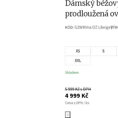
Dámský béžový
prodloužená o
KÓD:
G2WMiha OZ LBeige
VÝR
XS
S
XXL
Skladem
5 999
Kč s DPH
4 999
Kč
Cena s DPH / ks
-