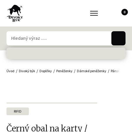
0
Úvod
Divoký býk
Doplňky
Peněženky
Dámské peněženky
Pánské peněž
RIFID
Černý obal na karty /