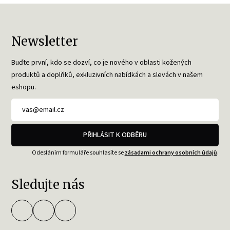
Newsletter
Buďte první, kdo se dozví, co je nového v oblasti kožených
produktů a doplňků, exkluzivních nabídkách a slevách v našem
eshopu.
PŘIHLÁSIT K ODBĚRU
Odesláním formuláře souhlasíte se
zásadami ochrany osobních údajů
.
Sledujte nás