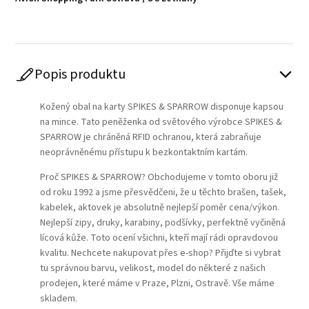
Popis produktu
Kožený obal na karty SPIKES & SPARROW disponuje kapsou
na mince. Tato peněženka od světového výrobce SPIKES &
SPARROW je chráněná RFID ochranou, která zabraňuje
neoprávněnému přístupu k bezkontaktním kartám.
Proč SPIKES & SPARROW? Obchodujeme v tomto oboru již
od roku 1992 a jsme přesvědčeni, že u těchto brašen, tašek,
kabelek, aktovek je absolutně nejlepší poměr cena/výkon.
Nejlepší zipy, druky, karabiny, podšívky, perfektně vyčiněná
lícová kůže. Toto ocení všichni, kteří mají rádi opravdovou
kvalitu. Nechcete nakupovat přes e-shop? Přijďte si vybrat
tu správnou barvu, velikost, model do některé z našich
prodejen, které máme v Praze, Plzni, Ostravě. Vše máme
skladem.