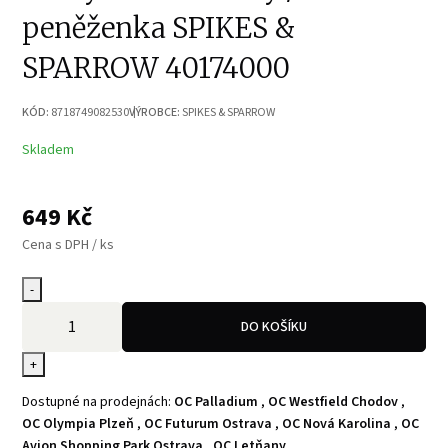
peněženka SPIKES &
SPARROW 40174000
KÓD:
8718749082530
VÝROBCE:
SPIKES & SPARROW
Skladem
649
Kč
Cena s DPH / ks
-
DO KOŠÍKU
+
Dostupné na prodejnách:
OC Palladium
,
OC Westfield Chodov
,
OC Olympia Plzeň
,
OC Futurum Ostrava
,
OC Nová Karolina
,
OC
Avion Shopping Park Ostrava
,
OC Letňany