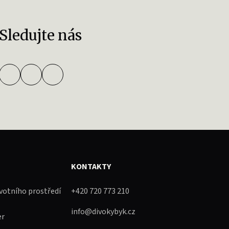
Sledujte nás
KONTAKTY
ivotního prostředí
+420 720 773 210
info@divokybyk.cz
er