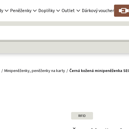
dy
Peněženky
Doplňky
Outlet
Dárkový voucher
y
Minipeněženky, peněženky na karty
Černá kožená minipeněženka SEC
RIFID