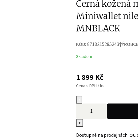
Černá kožená 
Miniwallet ni
MNBLACK
KÓD:
8718215285243
VÝROBCE
Skladem
1 899
Kč
Cena s DPH / ks
-
+
Dostupné na prodejnách:
OC 