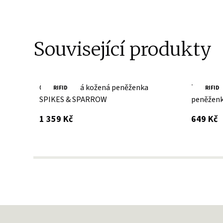
Související produkty
Černá dvojitá kožená peněženka
Tmavě hn
RIFID
RIFID
SPIKES & SPARROW
peněžen
s DPH
s
1 359 Kč
649 Kč