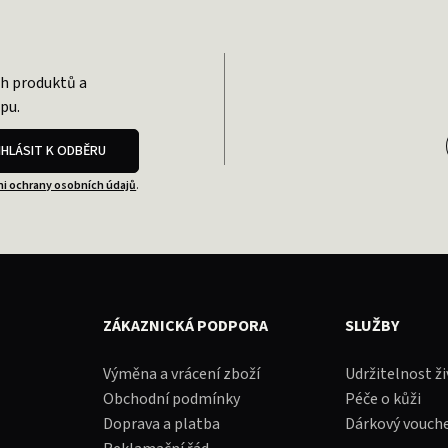
ch produktů a
pu.
IHLÁSIT K ODBĚRU
i ochrany osobních údajů
.
ZÁKAZNICKÁ PODPORA
SLUŽBY
Výměna a vrácení zboží
Udržitelnost ž
Obchodní podmínky
Péče o kůži
Doprava a platba
Dárkový vouch