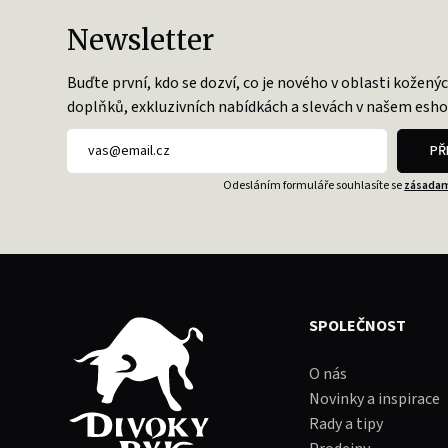
Newsletter
Buďte první, kdo se dozví, co je nového v oblasti kožený
doplňků, exkluzivních nabídkách a slevách v našem esho
PŘ
Odesláním formuláře souhlasíte se
zásadam
SPOLEČNOST
O nás
Novinky a inspirace
Rady a tipy