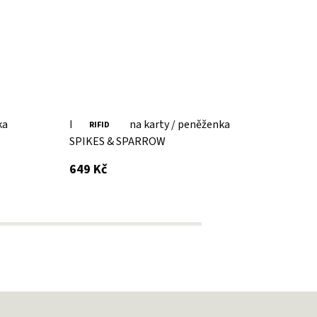
ka
Brandy obal na karty / peněženka
Černá
RIFID
RI
SPIKES & SPARROW
Slimwa
SECRI
s DPH
649 Kč
1 749