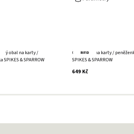
ědý obal na karty /
Černý obal na karty / peněžen
RIFID
ka SPIKES & SPARROW
SPIKES & SPARROW
 DPH
s DPH
649 Kč