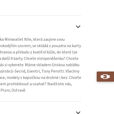
ka Miniwallet Nile, která zaujme svou
rokodýlím vzorem, se skládá z pouzdra na karty
ranou a přebalu z kvalitní kůže, do které lze
 a další 4 karty. Chcete minipeněženku? Chcete
ás si vyberete. Máme skladem širokou nabídku
výrobců-Secrid, Exentri, Tony Perotti. Všechny
e, modely s kapsičkou na drobné i bez. Chcete
pem prohlédnout a osahat? Navštivte nás,
Plzni, Ostravě.