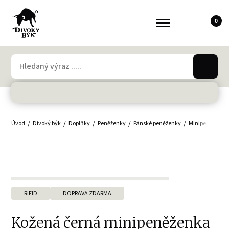
0
Úvod
Divoký býk
Doplňky
Peněženky
Pánské peněženky
Minipeněženky,
RIFID
DOPRAVA ZDARMA
Kožená černá minipeněženka