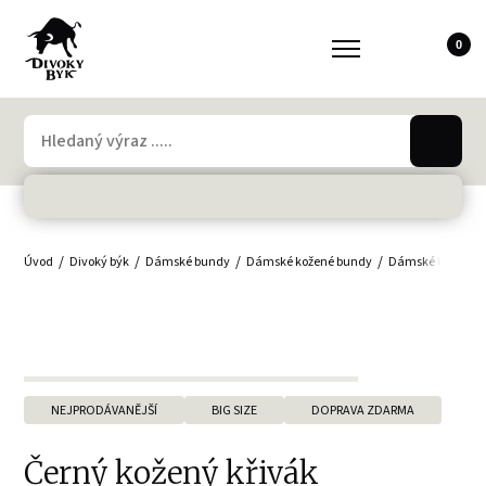
0
Úvod
Divoký býk
Dámské bundy
Dámské kožené bundy
Dámské křiváky
NEJPRODÁVANĚJŠÍ
BIG SIZE
DOPRAVA ZDARMA
Černý kožený křivák