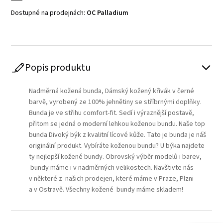
Dostupné na prodejnách:
OC Palladium
Popis produktu
Nadměrná kožená bunda, Dámský kožený křivák v černé
barvě, vyrobený ze 100% jehnětiny se stříbrnými doplňky.
Bunda je ve střihu comfort-fit. Sedí i výraznější postavě,
přitom se jedná o moderní lehkou koženou bundu. Naše top
bunda Divoký býk z kvalitní lícové kůže. Tato je bunda je náš
originální produkt. Vybíráte koženou bundu? U býka najdete
ty nejlepší kožené bundy. Obrovský výběr modelů i barev,
bundy máme i v nadměrných velikostech. Navštivte nás
v některé z našich prodejen, které máme v Praze, Plzni
a v Ostravě. Všechny kožené bundy máme skladem!