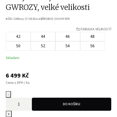
GWROZY, velké velikosti
KÓD:
GWRozy CF DB Black
VÝROBCE:
DIVOKÝ-BÝK
TABULKA VELIKOSTÍ
42
44
46
48
50
52
54
56
Skladem
6 499
Kč
Cena s DPH / ks
-
DO KOŠÍKU
+