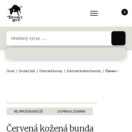
0
Úvod
Divoký býk
Dámské bundy
Dámské kožené bundy
Červená kožená
NEJPRODÁVANĚJŠÍ
DOPRAVA ZDARMA
Červená kožená bunda