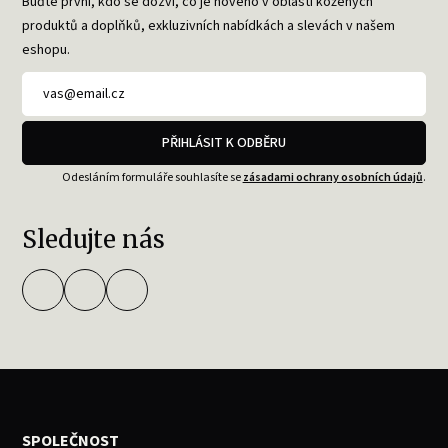
Buďte první, kdo se dozví, co je nového v oblasti kožených
produktů a doplňků, exkluzivních nabídkách a slevách v našem
eshopu.
PŘIHLÁSIT K ODBĚRU
Odesláním formuláře souhlasíte se
zásadami ochrany osobních údajů
.
Sledujte nás
SPOLEČNOST