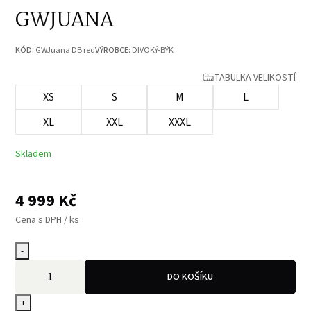
GWJUANA
KÓD:
GWJuana DB red
VÝROBCE:
DIVOKÝ-BÝK
TABULKA VELIKOSTÍ
XS
S
M
L
XL
XXL
XXXL
Skladem
4 999
Kč
Cena s DPH / ks
-
DO KOŠÍKU
+