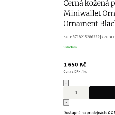
Černá kožená 
Miniwallet Or
Ornament Blac
KÓD:
8718215286332
VÝROBCE
Skladem
1 650
Kč
Cena s DPH / ks
-
+
Dostupné na prodejnách:
OC 