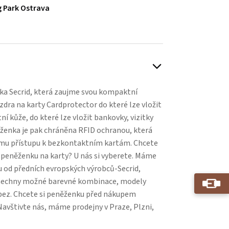
 Park Ostrava
ka Secrid, která zaujme svou kompaktní
uzdra na karty Cardprotector do které lze vložit
tní kůže, do které lze vložit bankovky, vizitky
něženka je pak chráněna RFID ochranou, která
mu přístupu k bezkontaktním kartám. Chcete
peněženku na karty? U nás si vyberete. Máme
 od předních evropských výrobců-Secrid,
 Všechny možné barevné kombinace, modely
 bez. Chcete si peněženku před nákupem
avštivte nás, máme prodejny v Praze, Plzni,