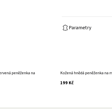
Parametry
ervená peněženka na
Kožená hnědá peněženka na 
s DPH
199 Kč
 DPH