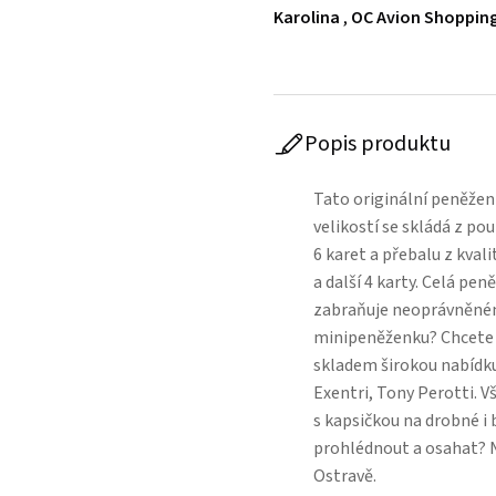
Karolina
,
OC Avion Shopping
Popis produktu
Tato originální peněžen
velikostí se skládá z po
6 karet a přebalu z kvali
a další 4 karty. Celá pe
zabraňuje neoprávněné
minipeněženku? Chcete 
skladem širokou nabídku
Exentri, Tony Perotti.
s kapsičkou na drobné i
prohlédnout a osahat? N
Ostravě.