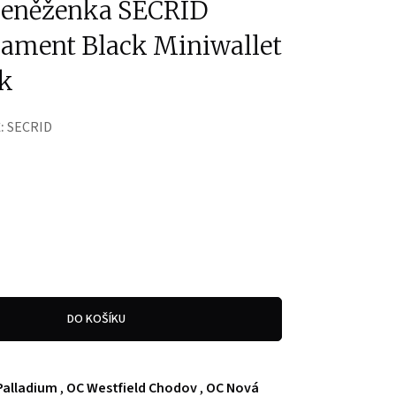
peněženka SECRID
nament Black Miniwallet
k
:
SECRID
DO KOŠÍKU
Palladium
,
OC Westfield Chodov
,
OC Nová