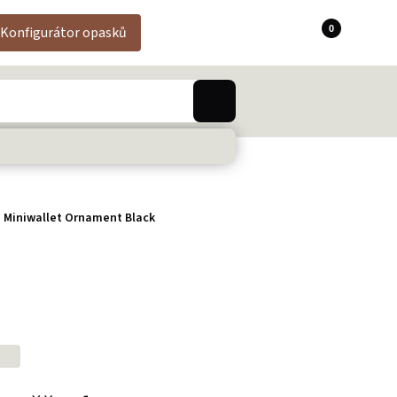
0
Konfigurátor opasků
 Miniwallet Ornament Black