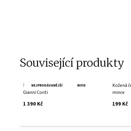
Související produkty
Šedá dámská kožená peněženka
Kožená č
NEJPRODÁVANĚJŠÍ
RIFID
Gianni Conti
mince
s DPH
s
1 390 Kč
199 Kč