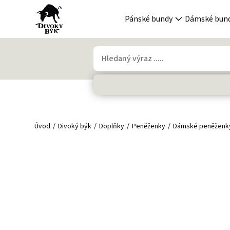
Pánské bundy
Dámské bun
Úvod
Divoký býk
Doplňky
Peněženky
Dámské peněženk