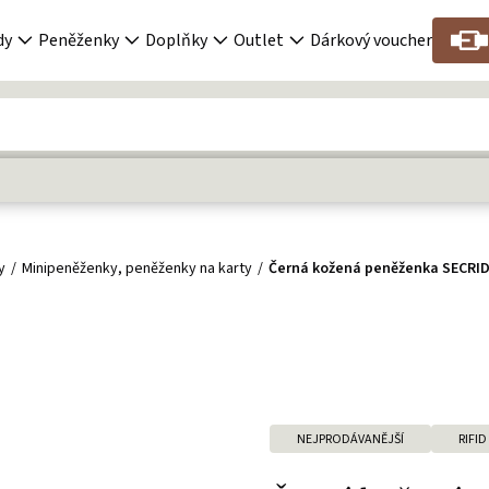
dy
Peněženky
Doplňky
Outlet
Dárkový voucher
y
Minipeněženky, peněženky na karty
Černá kožená peněženka SECRID
NEJPRODÁVANĚJŠÍ
RIFID