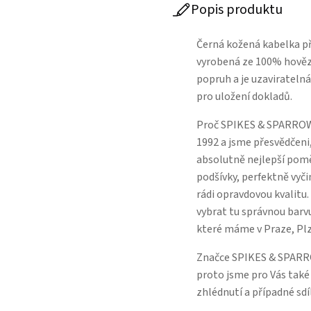
Popis produktu
Černá kožená kabelka 
vyrobená ze 100% hovězí
popruh a je uzaviratelná 
pro uložení dokladů.
Proč SPIKES & SPARROW
1992 a jsme přesvědčeni,
absolutně nejlepší poměr
podšívky, perfektně vyči
rádi opravdovou kvalitu
vybrat tu správnou barvu
které máme v Praze, Pl
Značce SPIKES & SPARROW
proto jsme pro Vás také 
zhlédnutí a případné sdí