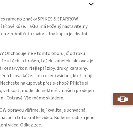
přes rameno značky SPIKES & SPARROW
 lícové kůže. Taška má kožený nastavitelný
na zip. Vnitřní uzaviratelná kapsa je idealní
? Obchodujeme v tomto oboru již od roku
 že u těchto brašen, tašek, kabelek, aktovek je
 cena/výkon. Nejlepší zipy, druky, karabiny,
něná lícová kůže. Toto ocení všichni, kteří mají
. Nechcete nakupovat přes e-shop? Přijďte si
, velikost, model do některé z našich prodejen
zni, Ostravě. Vše máme skladem.
 opravdu věříme, její kvalita je úchvatná,
natočili toto krátké video. Budeme rádi za jeho
lení videa.
Odkaz zde.