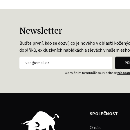
Newsletter
Buďte první, kdo se dozví, co je nového v oblasti kožený
doplňků, exkluzivních nabídkách a slevách v našem esho
PŘ
Odesláním formuláře souhlasíte se
zásadam
SPOLEČNOST
O nás