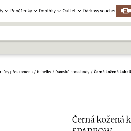
dy
Peněženky
Doplňky
Outlet
Dárkový voucher
rašny přes rameno
Kabelky
Dámské crossbody
Černá kožená kabel
Černá kožená 