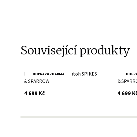
Související produkty
Hnědá kožená taška/batoh SPIKES
Černá ko
DOPRAVA ZDARMA
DOPR
& SPARROW
& SPAR
s DPH
4 699 Kč
4 699 K