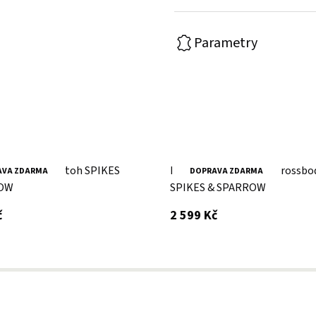
Parametry
žená taška/batoh SPIKES
Dámské tmavě hnědé crossbo
AVA ZDARMA
DOPRAVA ZDARMA
ROW
SPIKES & SPARROW
s DPH
s DPH
č
2 599 Kč