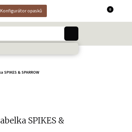
0
Konfigurátor opasků
ka SPIKES & SPARROW
kabelka SPIKES &