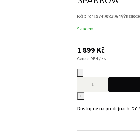
SPARROW
KÓD:
8718749083964
VÝROBCE
Skladem
1 899
Kč
Cena s DPH / ks
-
+
Dostupné na prodejnách:
OC 