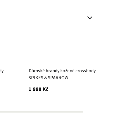
dy
Dámské brandy kožené crossbody
Dámsk
SPIKES & SPARROW
SPIKE
s DPH
1 999 Kč
1 999