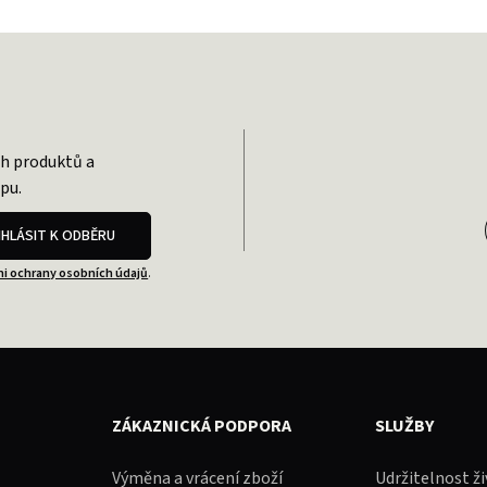
ch produktů a
pu.
IHLÁSIT K ODBĚRU
i ochrany osobních údajů
.
ZÁKAZNICKÁ PODPORA
SLUŽBY
Výměna a vrácení zboží
Udržitelnost ž