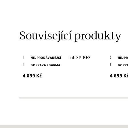
Související produkty
Hnědá kožená taška/batoh SPIKES
Černá ko
NEJPRODÁVANĚJŠÍ
NEJPR
& SPARROW
& SPAR
DOPRAVA ZDARMA
DOPR
s DPH
4 699 Kč
4 699 K