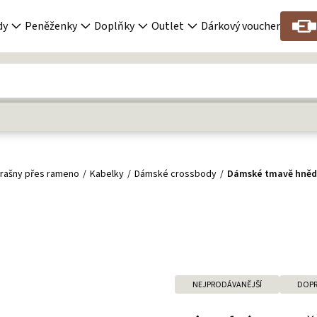
dy
Peněženky
Doplňky
Outlet
Dárkový voucher
rašny přes rameno
Kabelky
Dámské crossbody
Dámské tmavě hněd
NEJPRODÁVANĚJŠÍ
DOPR