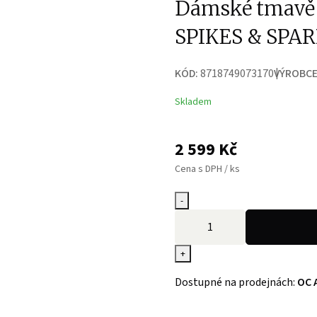
Dámské tmavě 
SPIKES & SPA
KÓD:
8718749073170
VÝROBCE
Skladem
2 599
Kč
Cena s DPH / ks
-
+
Dostupné na prodejnách:
OC 