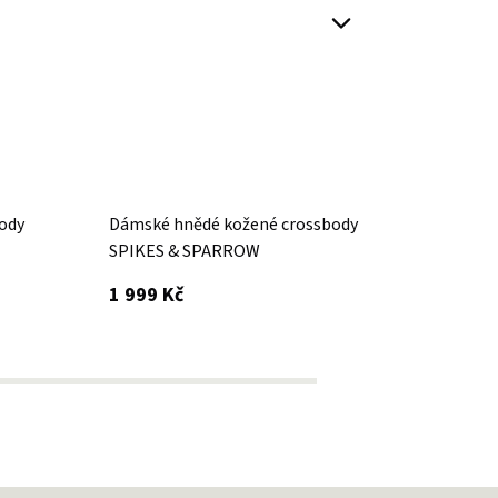
ody
Dámské hnědé kožené crossbody
Tmavě
DO
SPIKES & SPARROW
& SP
s DPH
1 999 Kč
3 399