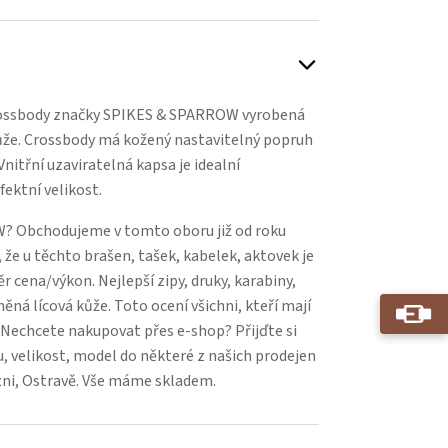
ossbody značky SPIKES & SPARROW vyrobená
ůže. Crossbody má kožený nastavitelný popruh
 Vnitřní uzaviratelná kapsa je idealní
fektní velikost.
? Obchodujeme v tomto oboru již od roku
 že u těchto brašen, tašek, kabelek, aktovek je
 cena/výkon. Nejlepší zipy, druky, karabiny,
něná lícová kůže. Toto ocení všichni, kteří mají
. Nechcete nakupovat přes e-shop? Přijďte si
, velikost, model do některé z našich prodejen
zni, Ostravě. Vše máme skladem.