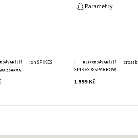
Parametry
žená taška/batoh SPIKES
Dámské brandy kožené crossb
ODÁVANĚJŠÍ
NEJPRODÁVANĚJŠÍ
ROW
SPIKES & SPARROW
AVA ZDARMA
s DPH
s DPH
č
1 999 Kč