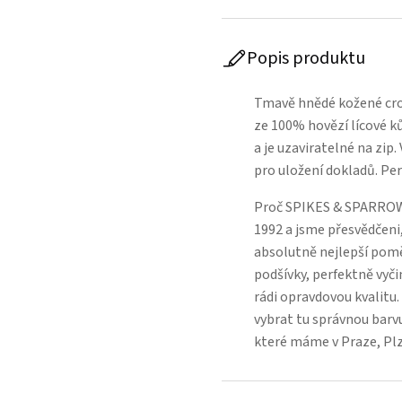
Popis produktu
Tmavě hnědé kožené cr
ze 100% hovězí lícové k
a je uzaviratelné na zip.
pro uložení dokladů. Per
Proč SPIKES & SPARROW
1992 a jsme přesvědčeni,
absolutně nejlepší poměr
podšívky, perfektně vyči
rádi opravdovou kvalitu
vybrat tu správnou barvu
které máme v Praze, Pl