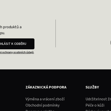
ch produktů a
pu.
IHLÁSIT K ODBĚRU
i ochrany osobních údajů
.
ZÁKAZNICKÁ PODPORA
SLUŽBY
Výměna a vrácení zboží
Udržitelnost ž
Obchodní podmínky
Péče o kůži