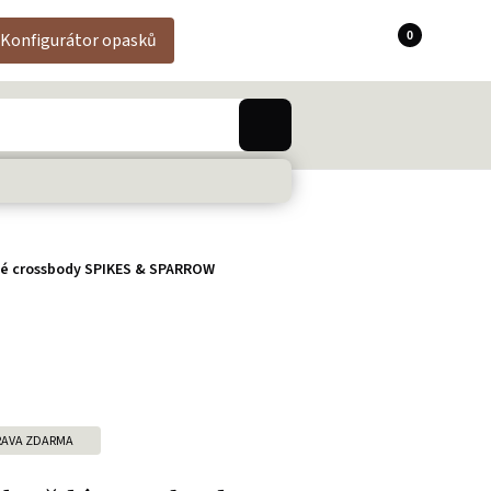
0
Konfigurátor opasků
é crossbody SPIKES & SPARROW
AVA ZDARMA