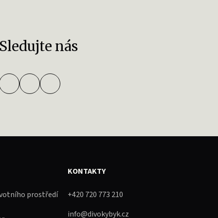
Sledujte nás
KONTAKTY
ivotního prostředí
+420 720 773 210
info@divokybyk.cz