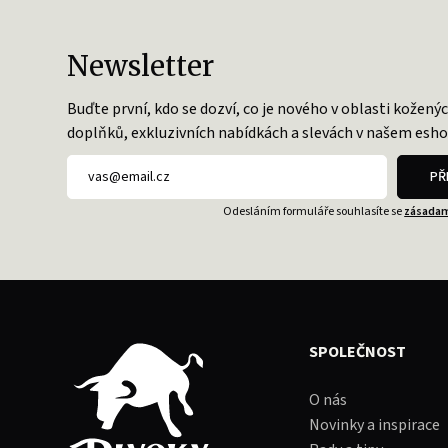
Newsletter
Buďte první, kdo se dozví, co je nového v oblasti kožený
doplňků, exkluzivních nabídkách a slevách v našem esho
PŘ
Odesláním formuláře souhlasíte se
zásadam
SPOLEČNOST
O nás
Novinky a inspirace