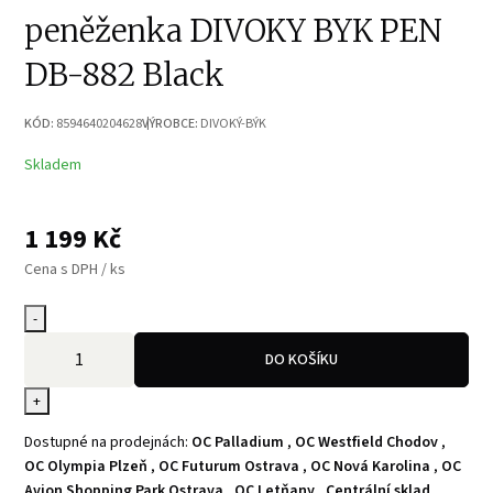
peněženka DIVOKY BYK PEN
DB-882 Black
KÓD:
8594640204628
VÝROBCE:
DIVOKÝ-BÝK
Skladem
1 199
Kč
Cena s DPH / ks
-
DO KOŠÍKU
+
Dostupné na prodejnách:
OC Palladium
,
OC Westfield Chodov
,
OC Olympia Plzeň
,
OC Futurum Ostrava
,
OC Nová Karolina
,
OC
Avion Shopping Park Ostrava
,
OC Letňany
,
Centrální sklad