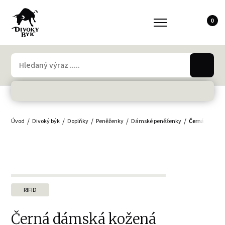
0
Úvod
Divoký býk
Doplňky
Peněženky
Dámské peněženky
Černá dámská
RIFID
Černá dámská kožená