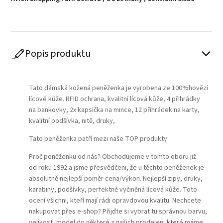
Popis produktu
Play
Tato dámská kožená peněženka je vyrobena ze 100%hovězí
lícové kůže. RFID ochrana, kvalitní lícová kůže, 4 přihrádky
na bankovky, 2x kapsička na mince, 12 přihrádek na karty,
kvalitní podšívka, nitě, druky,
Tato peněženka patří mezi naše TOP produkty
Proč peněženku od nás? Obchodujeme v tomto oboru již
od roku 1992 a jsme přesvědčeni, že u těchto peněženek je
absolutně nejlepší poměr cena/výkon. Nejlepší zipy, druky,
karabiny, podšívky, perfektně vyčiněná lícová kůže. Toto
ocení všichni, kteří mají rádi opravdovou kvalitu. Nechcete
nakupovat přes e-shop? Přijďte si vybrat tu správnou barvu,
velikost, model do některé z našich prodejen, které máme