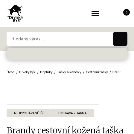
0
Úvod
Divoký býk
Doplňky
Tašky a kabelky
Cestovní tašky
Brandy cesto
NEJPRODÁVANĚJŠÍ
DOPRAVA ZDARMA
Brandy cestovní kožená taška