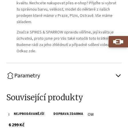
kvalitu. Nechcete nakupovat přes e-shop? Přijďte si vybrat
tu správnou barvu, velikost, model do některé z našich
prodejen které máme v Praze, Plzni, Ostravě. Vše máme
skladem.
Značce SPIKES & SPARROW opravdu věříme, její kvalita je
úchvatná, proto jsme pro Vás také natočili toto krátké video.
Budeme rádi za jeho zhlédnutí a případné sdílení videa.
Odkaz zde.
Parametry
Související produkty
NEJPRODÁVANĚJŠÍ
DOPRAVA ZDARMA
Brandy cestovní kožená taška SPIKES & SPARROW
s DPH
6 299 Kč