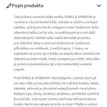
Popis produktu
Tato kožená cestovní taška značky SPIKES & SPARROW je
vyrobena z lícové hovězí kůže. Zabalte si chytře a cestujte
nalehko, aniž byste slevili z elegance nebo funkčnosti. Naše
víkendová taška Curt je vše, co potřebujete pro své další
dobrodružství. Vnitřek tašky nabízí dostatek prostoru
pro oblečení, boty a cestovní nezbytnosti. S pěnovou
přihrádkou na notebook, 2 vnitřní kapsy, 2 kapsy se
zapínáním na suchý zip a držáky na kabely/láhve zůstává vše
úhledně na svém místě, i když cestujete po světě. celá taška
je potom uzavíratelná na zip a má nastavitelný ramenní
popruh.
Proč SPIKES & SPARROW? Obchodujeme v tomto oboru již
od roku 1992 a jsme přesvědčeni, že u těchto brašen, tašek,
kabelek, aktovek je absolutně nejlepší poměr cena/výkon.
Nejlepší zipy, druky, karabiny, podšívky, perfektně vyčiněná
lícová kůže. Toto ocení všichni, kteří mají rádi opravdovou
kvalitu. Nechcete nakupovat přes e-shop? Přijďte si vybrat