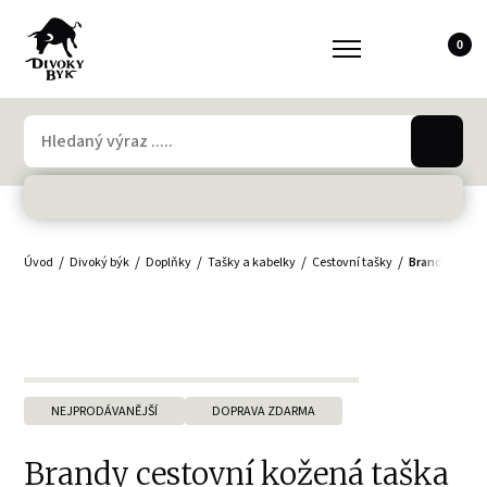
0
Úvod
Divoký býk
Doplňky
Tašky a kabelky
Cestovní tašky
Brandy cesto
NEJPRODÁVANĚJŠÍ
DOPRAVA ZDARMA
Brandy cestovní kožená taška