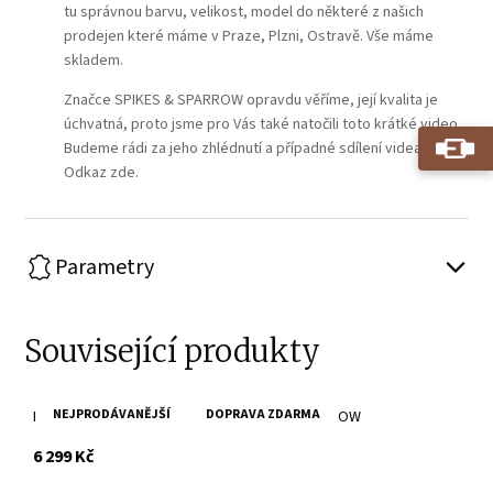
tu správnou barvu, velikost, model do některé z našich
prodejen které máme v Praze, Plzni, Ostravě. Vše máme
skladem.
Značce SPIKES & SPARROW opravdu věříme, její kvalita je
úchvatná, proto jsme pro Vás také natočili toto krátké video.
Budeme rádi za jeho zhlédnutí a případné sdílení videa.
Odkaz zde.
Parametry
Související produkty
NEJPRODÁVANĚJŠÍ
DOPRAVA ZDARMA
Brandy cestovní kožená taška SPIKES & SPARROW
s DPH
6 299 Kč