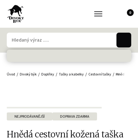
0
Úvod
Divoký býk
Doplňky
Tašky a kabelky
Cestovní tašky
Hnědá cestov
NEJPRODÁVANĚJŠÍ
DOPRAVA ZDARMA
Hnědá cestovní kožená taška