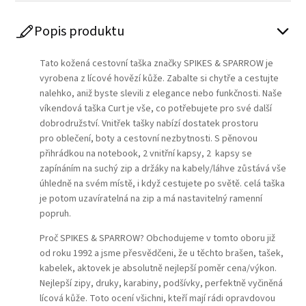
Popis produktu
Tato kožená cestovní taška značky SPIKES & SPARROW je
vyrobena z lícové hovězí kůže. Zabalte si chytře a cestujte
nalehko, aniž byste slevili z elegance nebo funkčnosti. Naše
víkendová taška Curt je vše, co potřebujete pro své další
dobrodružství. Vnitřek tašky nabízí dostatek prostoru
pro oblečení, boty a cestovní nezbytnosti. S pěnovou
přihrádkou na notebook, 2 vnitřní kapsy, 2 kapsy se
zapínáním na suchý zip a držáky na kabely/láhve zůstává vše
úhledně na svém místě, i když cestujete po světě. celá taška
je potom uzavíratelná na zip a má nastavitelný ramenní
popruh.
Proč SPIKES & SPARROW? Obchodujeme v tomto oboru již
od roku 1992 a jsme přesvědčeni, že u těchto brašen, tašek,
kabelek, aktovek je absolutně nejlepší poměr cena/výkon.
Nejlepší zipy, druky, karabiny, podšívky, perfektně vyčiněná
lícová kůže. Toto ocení všichni, kteří mají rádi opravdovou