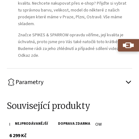
kvalitu. Nechcete nakupovat přes e-shop? Přijďte si vybrat
tu správnou barvu, velikost, model do některé z našich
prodejen které máme v Praze, Plzni, Ostravě. Vše máme
skladem.
Značce SPIKES & SPARROW opravdu věříme, její kvalita je
úchvatná, proto jsme pro Vás také natočili toto krátké video.
Budeme rádi za jeho zhlédnutí a případné sdílení videa.
Odkaz zde.
Parametry
Související produkty
NEJPRODÁVANĚJŠÍ
DOPRAVA ZDARMA
Brandy cestovní kožená taška SPIKES & SPARROW
s DPH
6 299 Kč