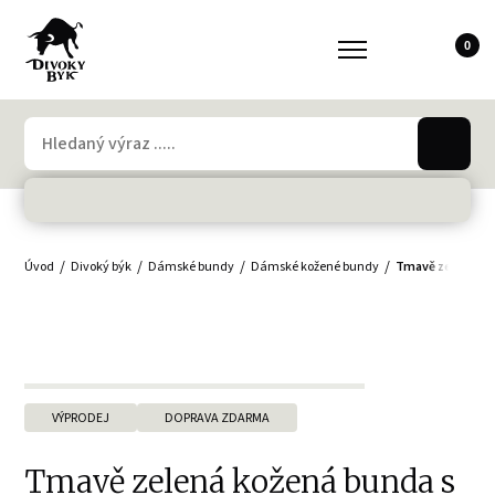
0
Úvod
Divoký býk
Dámské bundy
Dámské kožené bundy
Tmavě zelená k
VÝPRODEJ
DOPRAVA ZDARMA
Tmavě zelená kožená bunda s