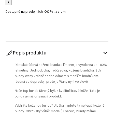
+
Dostupné na prodejnách:
OC Palladium
Play
Popis produktu
Dámská růžová kožená bunda s límcem je vyrobena ze 100%
jehnětiny. Jednoduchá, nadčasová, kožená bundička. Střih
bundy Wany krásně sedne dámám s menším hrudníkem.
Jedná se doprodej, proto je Wany nyní ve slevě.
Naše top bunda Divoký býk z kvalitní lícové kůže. Tato je
bunda je náš originální produkt.
Vybíráte koženou bundu? U býka najdete ty nejlepší kožené
bundy. Obrovský výběr modelů i barev, bundy máme