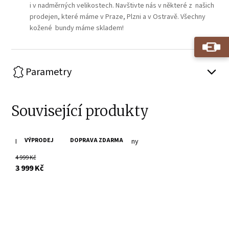
i v nadměrných velikostech. Navštivte nás v některé z našich
prodejen, které máme v Praze, Plzni a v Ostravě. Všechny
kožené bundy máme skladem!
Parametry
Související produkty
VÝPRODEJ
DOPRAVA ZDARMA
Růžová kožená bunda s límcem GWWany
4 999 Kč
s DPH
3 999 Kč