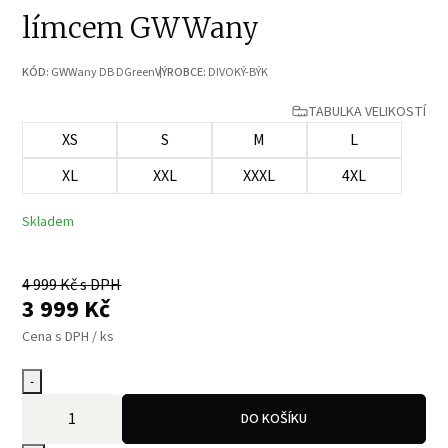
límcem GWWany
KÓD:
GWWany DB DGreen
VÝROBCE:
DIVOKÝ-BÝK
TABULKA VELIKOSTÍ
XS
S
M
L
XL
XXL
XXXL
4XL
Skladem
4 999
Kč s DPH
3 999
Kč
Cena s DPH / ks
-
DO KOŠÍKU