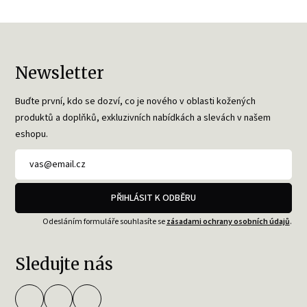
Newsletter
Buďte první, kdo se dozví, co je nového v oblasti kožených
produktů a doplňků, exkluzivních nabídkách a slevách v našem
eshopu.
PŘIHLÁSIT K ODBĚRU
Odesláním formuláře souhlasíte se
zásadami ochrany osobních údajů
.
Sledujte nás