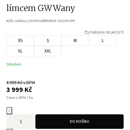
límcem GWWany
KÓD:
GWWany DB DPink
VÝROBCE:
DIVOKÝ-BÝK
TABULKA VELIKOSTÍ
XS
S
M
L
XL
XXL
Skladem
4 999
Kč s DPH
3 999
Kč
Cena s DPH / ks
-
DO KOŠÍKU