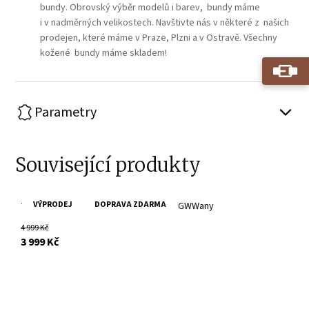
bundy. Obrovský výběr modelů i barev, bundy máme
i v nadměrných velikostech. Navštivte nás v některé z našich
prodejen, které máme v Praze, Plzni a v Ostravě. Všechny
kožené bundy máme skladem!
Parametry
Související produkty
VÝPRODEJ
DOPRAVA ZDARMA
Tmavě zelená kožená bunda s límcem GWWany
4 999 Kč
s DPH
3 999 Kč