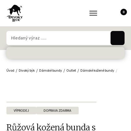
0
Úvod
Divoký býk
Dámské bundy
Outlet
Dámské kožené bundy
Růžová
VÝPRODEJ
DOPRAVA ZDARMA
Růžová kožená bunda s