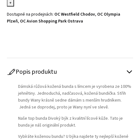
+
Dostupné na prodejnách:
OC Westfield Chodov
,
OC Olympia
Plzeň
,
OC Avion Shopping Park Ostrava
Play
Popis produktu
Dámská růžová kožená bunda s límcem je vyrobena ze 100%
jehnětiny. Jednoduchá, nadčasová, kožená bundička. Střih
bundy Wany krásně sedne dámám s menším hrudníkem.
Jedná se doprodej, proto je Wany nyní ve slevě.
Naše top bunda Divoký býk z kvalitní lícové kůže. Tato je
bunda je náš originální produkt.
Vybíráte koženou bundu? U býka najdete ty nejlepší kožené