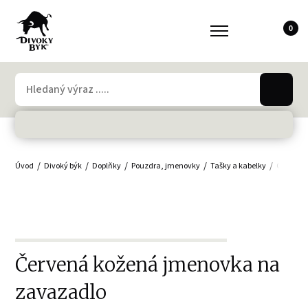
0
Úvod
Divoký býk
Doplňky
Pouzdra, jmenovky
Tašky a kabelky
Cestovní
Červená kožená jmenovka na
zavazadlo