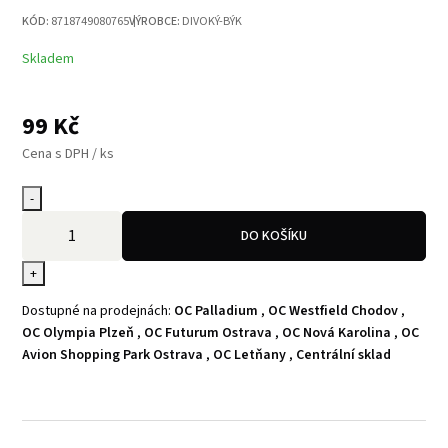
KÓD:
8718749080765
VÝROBCE:
DIVOKÝ-BÝK
Skladem
99
Kč
Cena s DPH / ks
-
DO KOŠÍKU
+
Dostupné na prodejnách:
OC Palladium
,
OC Westfield Chodov
,
OC Olympia Plzeň
,
OC Futurum Ostrava
,
OC Nová Karolina
,
OC
Avion Shopping Park Ostrava
,
OC Letňany
,
Centrální sklad