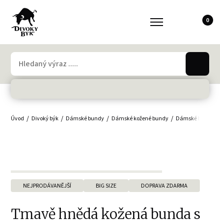
0
Úvod
Divoký býk
Dámské bundy
Dámské kožené bundy
Dámské bundy - ve
NEJPRODÁVANĚJŠÍ
BIG SIZE
DOPRAVA ZDARMA
Tmavě hnědá kožená bunda s