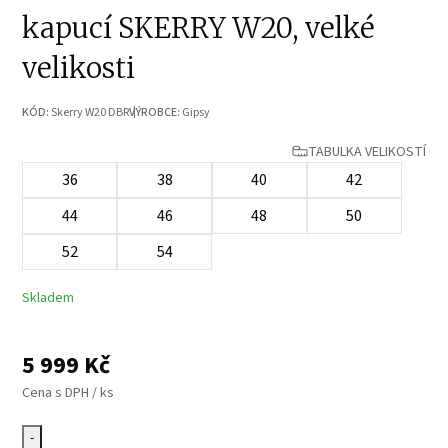
kapucí SKERRY W20, velké
velikosti
KÓD:
Skerry W20 DBR
VÝROBCE:
Gipsy
TABULKA VELIKOSTÍ
36
38
40
42
44
46
48
50
52
54
Skladem
5 999
Kč
Cena s DPH / ks
-