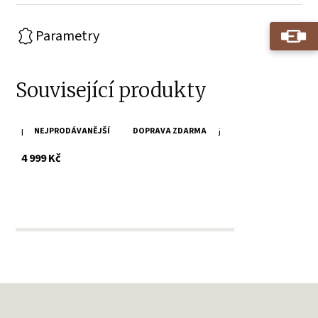
Parametry
Související produkty
NEJPRODÁVANĚJŠÍ
DOPRAVA ZDARMA
Dámská bunda s límcem v barvě koňak MWWalli
s DPH
4 999 Kč