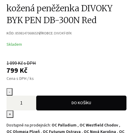
kožená peněženka DIVOKY
BYK PEN DB-300N Red
KÓD:
8598147068653
VÝROBCE:
DIVOKÝ-BÝK
Skladem
1 099
Kč s DPH
799
Kč
Cena s DPH / ks
-
DO KOŠÍKU
+
Dostupné na prodejnách:
OC Palladium
,
OC Westfield Chodov
,
OC Olympia Plzeň
,
OC Futurum Ostrava
,
OC Nová Karolina
,
OC