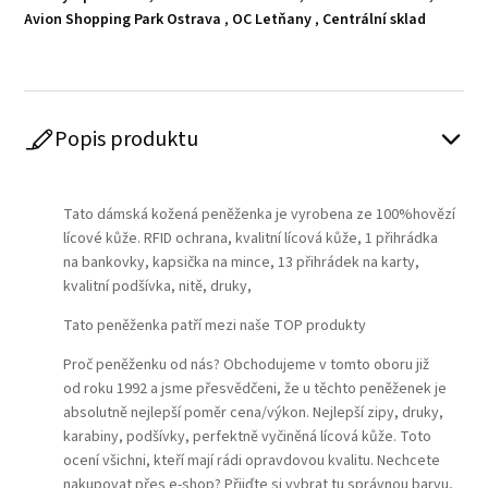
Avion Shopping Park Ostrava
,
OC Letňany
,
Centrální sklad
Popis produktu
Play
Tato dámská kožená peněženka je vyrobena ze 100%hovězí
lícové kůže. RFID ochrana, kvalitní lícová kůže, 1 přihrádka
na bankovky, kapsička na mince, 13 přihrádek na karty,
kvalitní podšívka, nitě, druky,
Tato peněženka patří mezi naše TOP produkty
Proč peněženku od nás? Obchodujeme v tomto oboru již
od roku 1992 a jsme přesvědčeni, že u těchto peněženek je
absolutně nejlepší poměr cena/výkon. Nejlepší zipy, druky,
karabiny, podšívky, perfektně vyčiněná lícová kůže. Toto
ocení všichni, kteří mají rádi opravdovou kvalitu. Nechcete
nakupovat přes e-shop? Přijďte si vybrat tu správnou barvu,