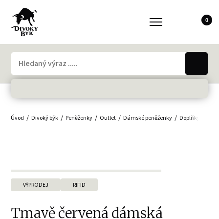
0
Úvod
Divoký býk
Peněženky
Outlet
Dámské peněženky
Doplňky
Mal
VÝPRODEJ
RIFID
Tmavě červená dámská